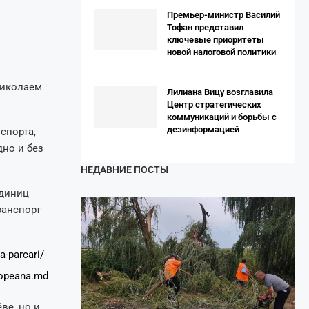
Премьер-министр Василий
Тофан представил
ключевые приоритеты
новой налоговой политики
 Николаем
Лилиана Вицу возглавила
Центр стратегических
коммуникаций и борьбы с
дезинформацией
спорта,
дно и без
НЕДАВНИЕ ПОСТЫ
единиц
ранспорт
a-parcari/
opeana.md
ве, но и