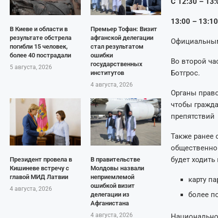
С 12:30 – 13:
13:00 – 13:1
В Киеве и области в
Премьер Тофан: Визит
результате обстрела
афганской делегации
Официальным
погибли 15 человек,
стал результатом
более 40 пострадали
ошибки
Во второй ча
государственных
5 августа, 2026
Ботгрос.
институтов
4 августа, 2026
Органы право
чтобы гражда
препятствий
Также ранее 
общественног
будет ходить
Президент провела в
В правительстве
Кишиневе встречу с
Молдовы назвали
главой МИД Латвии
неприемлемой
карту п
ошибкой визит
4 августа, 2026
более п
делегации из
Афганистана
4 августа, 2026
Национальное