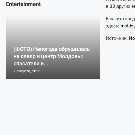
Entertainment
в
33
других е
В каких горо
здесь:
moldov
Источник:
No
(ФОТО) Непогода обрушилась
на север и центр Молдовы:
спасатели и...
7 августа, 2026