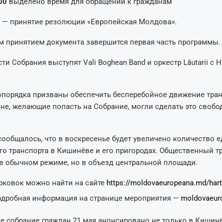
00
выделено время для обращений к гражданам
0
— принятие резолюции «Европейская Молдова».
 принятием документа завершится первая часть программы.
сти Собрания выступят Vali Boghean Band и оркестр Lăutarii с
порядка призваны обеспечить бесперебойное движение тран
не, желающие попасть на Собрание, могли сделать это свобо
сообщалось, что в воскресенье будет увеличено количество 
о транспорта в Кишинёве и его пригородах. Общественный т
 в обычном режиме, но в объезд центральной площади.
арковок можно найти на сайте
https://moldovaeuropeana.md/hart
одробная информация на странице мероприятия —
moldovaeur
 собрание граждан 21 мая анонсировано не только в Кишинё