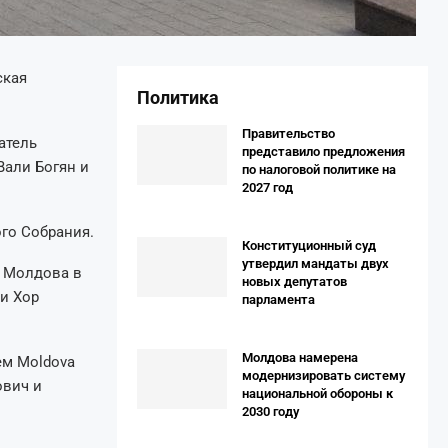
ская
Политика
Правительство
атель
представило предложения
Вали Богян и
по налоговой политике на
2027 год
го Собрания.
Конституционный суд
утвердил мандаты двух
и Молдова в
новых депутатов
и Хор
парламента
Молдова намерена
ем Moldova
модернизировать систему
ович и
национальной обороны к
2030 году