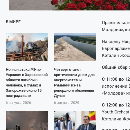
В МИРЕ
Правительст
Молдова», ко
На сцену Нац
Европарламен
Кэтэлин Жос
Общий сбор
Ночная атака РФ по
Четверг станет
Украине: в Харьковской
критическим днем для
С 11:00 до 12
области погибли 3
энергосистемы
человека, в Сумах и
Румынии из-за
исполнении 
Запорожье около 15
рекордного обмеления
«Молдова» и
пострадавших
Дуная
6 августа, 2026
6 августа, 2026
С 12:00 до 12
Youth Orches
Кэтэлина Жо