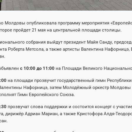
во Молдовы опубликовала программу мероприятия «Европей
торое пройдет 21 мая на центральной площади столицы.
ионального собрания выйдут президент Майя Санду, председ
та Роберта Метсола, а также артисты Валентина Нафорницэ, 
ан.
объявлен
с 10:00 до 11:00
на Площади Великого Национально
:00
на площади прозвучит государственный гимн Республик
Валентины Нафорницэ, затем Молодёжный оркестр Молдовы 
сполнят Гимн Европейского Союза.
:30
прозвучат слова поддержки и состоится концерт с участи
tra, дирижёр Адриан Мариан, а также Кристофора Алдя-Теодор
сан.