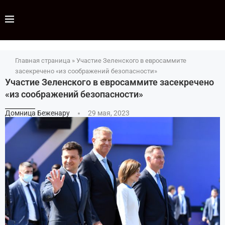
Главная страница
»
Участие Зеленского в евросаммите
засекречено «из соображений безопасности»
Участие Зеленского в евросаммите засекречено
«из соображений безопасности»
Домница Беженару
29 мая, 2023