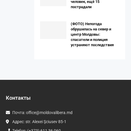
человек, ещё 15
пострадали
(ФОТО) Непогода
обрушилась на север и
центр Молдовы:
спасатели и полиция
устраняют последствия
Контакты
Почта:
office@moldovalibera.md
Адрес: str. Alexei Şciusev 85-1
Telefon: (+373) 611 36 060