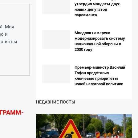
утвердил мандаты двух
новых депутатов
парламента
ă. Моя
Молдова намерена
ео и
модернизировать систему
 понятны
национальной обороны к
2030 году
Премьер-министр Василий
Тофан представил
ключевые приоритеты
новой налоговой политики
НЕДАВНИЕ ПОСТЫ
ЕГРАММ-