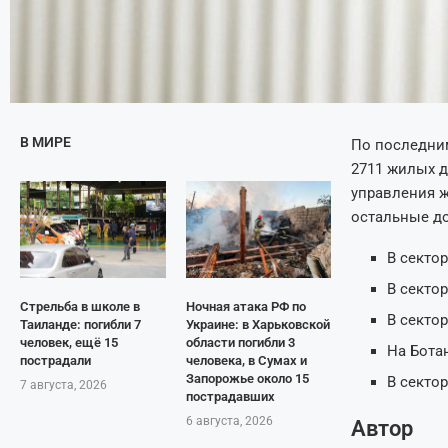
В МИРЕ
По последним
2711 жилых д
управления ж
остальные до
В секто
В сектор
Стрельба в школе в
Ночная атака РФ по
В секто
Таиланде: погибли 7
Украине: в Харьковской
человек, ещё 15
области погибли 3
На Бота
пострадали
человека, в Сумах и
Запорожье около 15
В секто
7 августа, 2026
пострадавших
6 августа, 2026
Автор