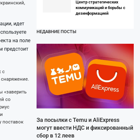
Центр стратегических
украинский,
коммуникаций и борьбы с
дезинформацией
ации, идет
используете
НЕДАВНИЕ ПОСТЫ
екта на поле
ам предстоит
 с
 снаряжение.
ы «заверить
ей со
риус
 и
За посылки с Temu и AliExpress
у поставок
могут ввести НДС и фиксированный
сбор в 12 леев