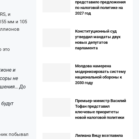
представило предложения
по налоговой политике на
2027 год
RS, и
55 мм и 105
миллионов
Конституционный суд
утвердил мандаты двух
новых депутатов
парламента
о это
Молдова намерена
гионе и
модернизировать систему
национальной обороны к
ссоры не
2030 году
рушения… До
Премьер-министр Василий
 будут
Тофан представил
ключевые приоритеты
новой налоговой политики
ник побывал
Лилиана Вицу возглавила