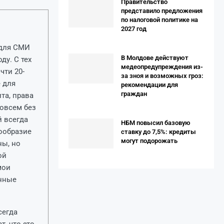
Правительство
представило предложения
по налоговой политике на
2027 год
ь для СМИ
В Молдове действуют
ду. С тех
медеопредупреждения из-
чти 20-
за зноя и возможных гроз:
 для
рекомендации для
граждан
та, права
совсем без
й всегда
НБМ повысил базовую
ообразие
ставку до 7,5%: кредиты
могут подорожать
ны, но
ой
мои
анные
сегда
, что это