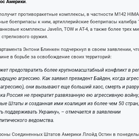
лос Америки
.
 получит противоракетные комплексы, в частности M142 HIMA
ые боеприпасы к ним, артиллерийские боеприпасы калибра 1
анковые комплексы Javelin, TOW и AT-4, а также более трех 
 стрелкового оружия.
артамента Энтони Блинкен подчеркнул в своем заявлении, чт
ине в борьбе за освобождение своих территорий:
жет предотвратить более крупномасштабный конфликт в ре
удущую агрессию. Как заявил президент Байден, когда агре
а агрессию), они вызывают еще больший хаос, смерть и раз
пока Россия не прекратит развязанную ею агрессивную войну,
ые Штаты и созданная ими коалиция из более чем 50 стран,
ь поддерживать Украину», – отмечается в заявлении
итического ведомства.
роны Соединенных Штатов Америки Ллойд Остин в понедель