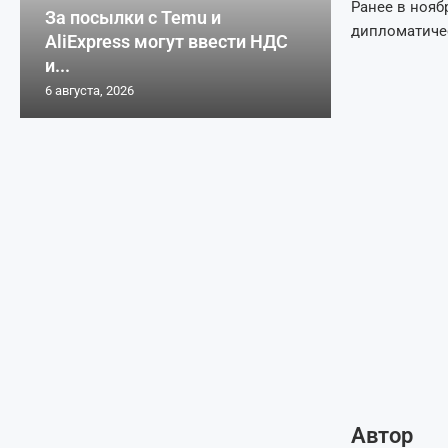
Ранее в нояб
За посылки с Temu и
дипломатиче
AliExpress могут ввести НДС
и...
6 августа, 2026
Автор