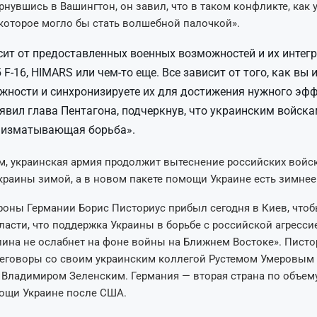
ернувшись в Вашингтон, он завил, что в таком конфликте, как 
 которое могло бы стать волшебной палочкой».
сит от предоставленных военных возможностей и их интегр
б F-16, HIMARS или чем-то еще. Все зависит от того, как вы 
жности и синхронизируете их для достижения нужного эфф
аявил глава Пентагона, подчеркнув, что украинским войск
, изматывающая борьба».
м, украинская армия продолжит вытеснение российских войск
краины зимой, а в новом пакете помощи Украине есть зимнее
оны Германии Борис Писториус прибыл сегодня в Киев, чтоб
ласти, что поддержка Украины в борьбе с российской агресси
ина не ослабнет на фоне войны на Ближнем Востоке». Писто
реговоры со своим украинским коллегой Рустемом Умеровым
Владимиром Зеленским. Германия — вторая страна по объем
ощи Украине после США.