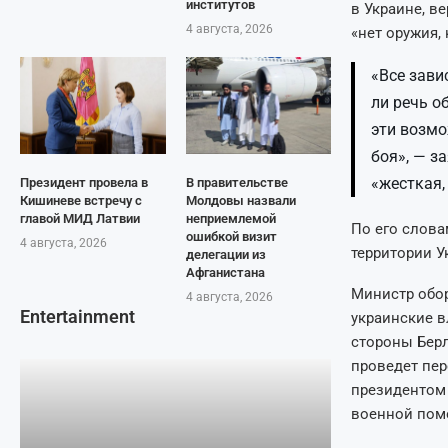
институтов
в Украине, в
4 августа, 2026
«нет оружия,
«Все зави
ли речь о
эти возмо
боя», — з
«жесткая
Президент провела в
В правительстве
Кишиневе встречу с
Молдовы назвали
главой МИД Латвии
неприемлемой
По его слова
ошибкой визит
4 августа, 2026
территории У
делегации из
Афганистана
Министр обор
4 августа, 2026
Entertainment
украинские в
стороны Берл
проведет пе
президентом 
военной пом