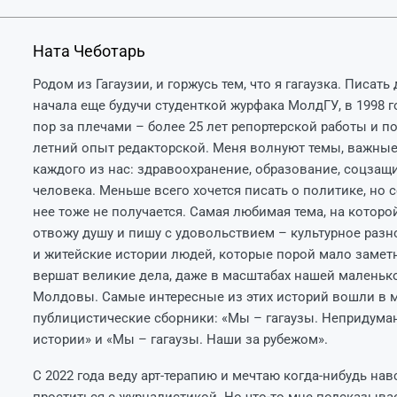
Ната Чеботарь
Родом из Гагаузии, и горжусь тем, что я гагаузка. Писат
начала еще будучи студенткой журфака МолдГУ, в 1998 го
пор за плечами – более 25 лет репортерской работы и по
летний опыт редакторской. Меня волнуют темы, важные
каждого из нас: здравоохранение, образование, соцзащи
человека. Меньше всего хочется писать о политике, но 
нее тоже не получается. Самая любимая тема, на которо
отвожу душу и пишу с удовольствием – культурное разн
и житейские истории людей, которые порой мало замет
вершат великие дела, даже в масштабах нашей маленьк
Молдовы. Самые интересные из этих историй вошли в 
публицистические сборники: «Мы – гагаузы. Непридум
истории» и «Мы – гагаузы. Наши за рубежом».
С 2022 года веду арт-терапию и мечтаю когда-нибудь нав
проститься с журналистикой. Но что-то мне подсказывает