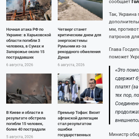
сообщает
Го
Так, Украина
дополнительн
мм, противот
Ночная атака РФ по
Четверг станет
Украине: в Харьковской
критическим днем для
патронов для
области погибли 3
энергосистемы
человека, в Сумах и
Румынии из-за
Глава Госдеп
Запорожье около 15
рекордного обмеления
поможет Укра
пострадавших
Дуная
6 августа, 2026
6 августа, 2026
«Это помо
сдержит б
платят (з
тех пор, 
Соединенн
продолжат
В Киеве и области в
Премьер Тофан: Визит
результате обстрела
афганской делегации
внешнепол
погибли 15 человек,
стал результатом
более 40 пострадали
ошибки
Министр обо
государственных
5 августа, 2026