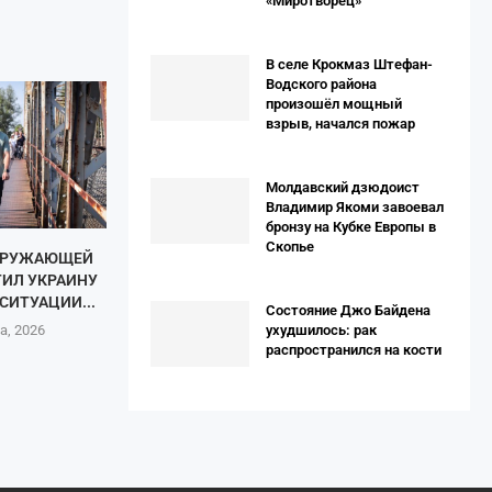
«Миротворец»
В селе Крокмаз Штефан-
Водского района
произошёл мощный
взрыв, начался пожар
Молдавский дзюдоист
Владимир Якоми завоевал
бронзу на Кубке Европы в
Скопье
КРУЖАЮЩЕЙ
ТИЛ УКРАИНУ
СИТУАЦИИ...
Состояние Джо Байдена
а, 2026
ухудшилось: рак
распространился на кости