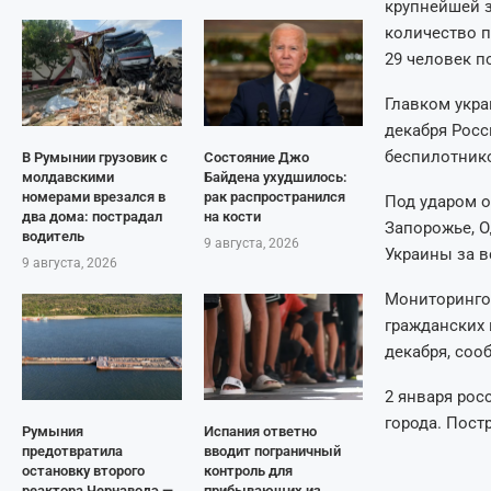
крупнейшей з
количество п
29 человек п
Главком укра
декабря Росс
беспилотник
В Румынии грузовик с
Состояние Джо
молдавскими
Байдена ухудшилось:
номерами врезался в
рак распространился
Под ударом о
два дома: пострадал
на кости
Запорожье, О
водитель
9 августа, 2026
Украины за в
9 августа, 2026
Мониторингов
гражданских 
декабря, соо
2 января рос
города. Пост
Румыния
Испания ответно
предотвратила
вводит пограничный
остановку второго
контроль для
реактора Чернаводэ —
прибывающих из