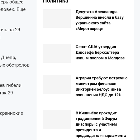
Политика
перь общее
еловек. Еще
Депутата Александра
Вершинина внесли в базу
украинского сайта
«Миротворец»
очь на 29
и
Сенат США утвердил
Джозефа Беркхалтера
 Днепр,
новым послом в Молдове
ных обстрелов
Аграрии требуют встречи с
министром финансов
ев гибели
Викторией Белоус из-за
так 29
повышения НДС до 12%
украинские
В Кишинёве проходит
традиционный Форум
диаспоры с участием
президента и
председателя парламента