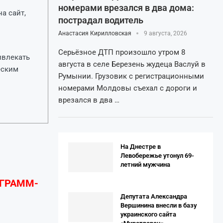
номерами врезался в два дома:
а сайт,
пострадал водитель
Анастасия Кирилловская
9 августа, 2026
Серьёзное ДТП произошло утром 8
ивлекать
августа в селе Березень жудеца Васлуй в
еским
Румынии. Грузовик с регистрационными
номерами Молдовы съехал с дороги и
врезался в два …
На Днестре в
Левобережье утонул 69-
летний мужчина
ЕГРАММ-
Депутата Александра
Вершинина внесли в базу
украинского сайта