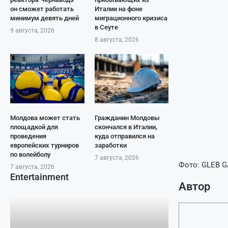
он сможет работать
Италии на фоне
минимум девять дней
миграционного кризиса
в Сеуте
9 августа, 2026
8 августа, 2026
Молдова может стать
Гражданин Молдовы
площадкой для
скончался в Италии,
проведения
куда отправился на
европейских турниров
заработки
по волейболу
7 августа, 2026
Фото: GLEB 
7 августа, 2026
Entertainment
Автор