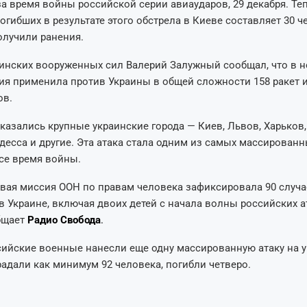
а время войны российской серии авиаударов, 29 декабря. Те
огибших в результате этого обстрела в Киеве составляет 30 ч
олучили ранения.
инских вооруженных сил Валерий Залужный сообщал, что в н
ия применила против Украины в общей сложности 158 ракет 
ов.
казались крупные украинские города — Киев, Львов, Харьков,
десса и другие. Эта атака стала одним из самых массирован
се время войны.
ая миссия ООН по правам человека зафиксировала 90 случа
в Украине, включая двоих детей с начала волны российских а
бщает
Радио Свобода
.
сийские военные нанесли еще одну массированную атаку на 
радали как минимум 92 человека, погибли четверо.