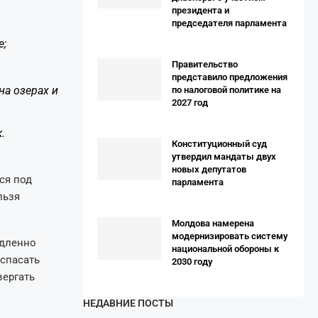
президента и
председателя парламента
е;
Правительство
представило предложения
на озерах и
по налоговой политике на
2027 год
.
Конституционный суд
утвердил мандаты двух
новых депутатов
ся под
парламента
льзя
Молдова намерена
модернизировать систему
едленно
национальной обороны к
 спасать
2030 году
вергать
НЕДАВНИЕ ПОСТЫ