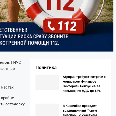
оемов, ГИЧС
Политика
счастные
Аграрии требуют встречи с
министром финансов
Викторией Белоус из-за
 местах.
повышения НДС до 12%
 крайне
ать остановку
В Кишинёве проходит
традиционный Форум
диаспоры с участием