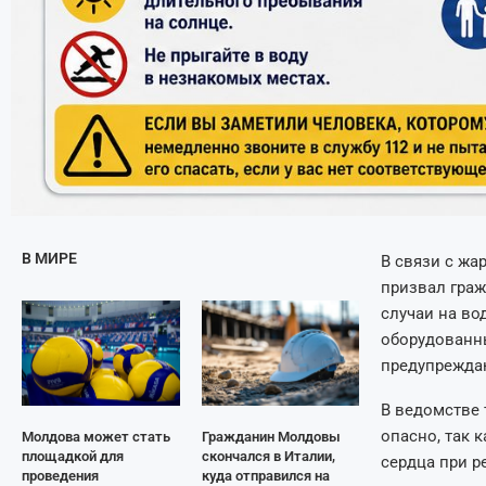
В МИРЕ
В связи с жа
призвал граж
случаи на во
оборудованны
предупреждаю
В ведомстве 
опасно, так 
Молдова может стать
Гражданин Молдовы
площадкой для
скончался в Италии,
сердца при р
проведения
куда отправился на