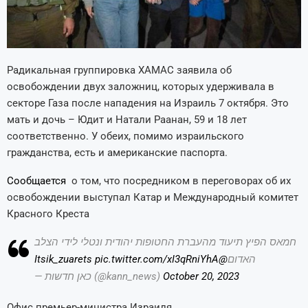
Радикальная группировка ХАМАС заявила об
освобождении двух заложниц, которых удерживала в
секторе Газа после нападения на Израиль 7 октября. Это
мать и дочь – Юдит и Натали Раанан, 59 и 18 лет
соответственно. У обеих, помимо израильского
гражданства, есть и американские паспорта.
Сообщается
о том, что посредником в переговорах об их
освобождении выступал Катар и Международный комитет
Красного Креста
חמאס הפיץ תיעוד מהעברת החטופות יהודית ונטלי לידי הצלב
pic.twitter.com/xI3qRniYhA
@Itsik_zuarets
האדום
— כאן חדשות (@kann_news)
October 20, 2023
Офис премьер-министра Израиля