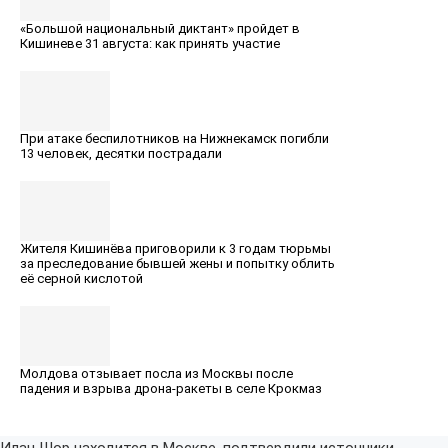
«Большой национальный диктант» пройдет в
Кишиневе 31 августа: как принять участие
При атаке беспилотников на Нижнекамск погибли
13 человек, десятки пострадали
Жителя Кишинёва приговорили к 3 годам тюрьмы
за преследование бывшей жены и попытку облить
её серной кислотой
Молдова отзывает посла из Москвы после
падения и взрыва дрона-ракеты в селе Крокмаз
Илан Шор находится в Москве, подтвердили источники