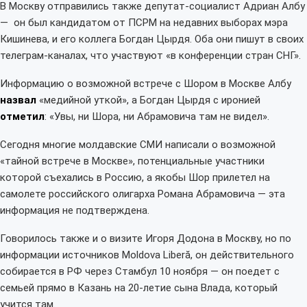
В Москву отправились также депутат-социалист Адриан Албу
— он был кандидатом от ПСРМ на недавних выборах мэра
Кишинева, и его коллега Богдан Цырдя. Оба они пишут в своих
телеграм-каналах, что участвуют «в конференции стран СНГ».
Информацию о возможной встрече с Шором в Москве Албу
назвал
«медийной уткой», а Богдан Цырдя с иронией
отметил
: «Увы, ни Шора, ни Абрамовича там не видел».
Сегодня многие молдавские СМИ написали о возможной
«тайной встрече в Москве», потенциальные участники
которой съехались в Россию, а якобы Шор прилетел на
самолете российского олигарха Романа Абрамовича — эта
информация не подтверждена.
Говорилось также и о визите Игоря Додона в Москву, но по
информации источников Moldova Liberă, он действительного
собирается в РФ через Стамбул 10 ноября — он поедет с
семьей прямо в Казань на 20-летие сына Влада, который
учится там.