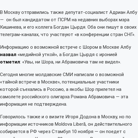
В Москву отправились также депутат-социалист Адриан Албу
— он был кандидатом от ПСРМ на недавних выборах мэра
Кишинева, и его коллега Богдан Цырдя. Оба они пишут в своих
телеграм-каналах, что участвуют «в конференции стран СНГ».
Информацию о возможной встрече с Шором в Москве Албу
назвал
«медийной уткой», а Богдан Цырдя с иронией
отметил
: «Увы, ни Шора, ни Абрамовича там не видел».
Сегодня многие молдавские СМИ написали о возможной
«тайной встрече в Москве», потенциальные участники
которой съехались в Россию, а якобы Шор прилетел на
самолете российского олигарха Романа Абрамовича — эта
информация не подтверждена.
Говорилось также и о визите Игоря Додона в Москву, но по
информации источников Moldova Liberă, он действительного
собирается в РФ через Стамбул 10 ноября — он поедет с