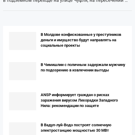
в подземном переходе на улице Чуфля, на пересечении …
В Молдове конфискованные у преступников
деньги и имущество будут направлять на
социальные проекты
В Чимишлии с поличным задержали мужчину
по подозрению в извлечении выгоды
ANSP информирует граждан о рисках
заражения вирусом Лихорадки Западного
Нила: рекомендации по защите
В Вадул-луй-Водэ построят солнечную
электростанцию мощностью 30 МВт