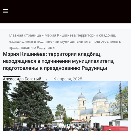
Главная страница
»
Мэрия Кишинёва: территории кладбищ,
находящиеся в подчинении муниципалитета, подготовлены к
празднованию Радуницы
Мэрия Кишинёва: территории кладбищ,
находящиеся в подчинении муниципалитета,
подготовлены к празднованию Радуницы
Александр Богатый
19 апреля, 2025