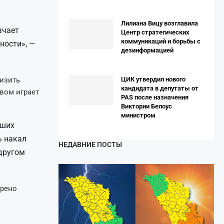
Лилиана Вицу возглавила
ачает
Центр стратегических
коммуникаций и борьбы с
ности», —
дезинформацией
изить
ЦИК утвердил нового
кандидата в депутаты от
вом играет
PAS после назначения
Виктории Белоус
министром
аших
ь накал
НЕДАВНИЕ ПОСТЫ
 другом
брено