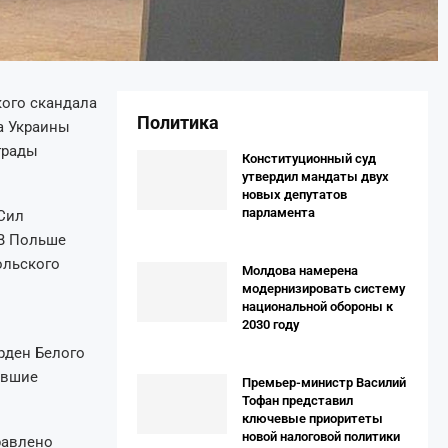
ого скандала
Политика
а Украины
грады
Конституционный суд
утвердил мандаты двух
новых депутатов
парламента
Сил
 В Польше
ольского
Молдова намерена
модернизировать систему
национальной обороны к
2030 году
рден Белого
ывшие
Премьер-министр Василий
Тофан представил
ключевые приоритеты
новой налоговой политики
равлено