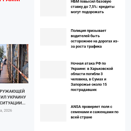
НБМ повысил базовую
ставку до 7,5%: кредиты
могут подорожать
Полиция призывает
водителей быть
осторожнее на дорогах из-
за роста трафика
Ночная атака РФ по
Украине: в Харьковской
области погибли 3
человека, в Сумах и
Запорожье около 15
пострадавших
КРУЖАЮЩЕЙ
ТИЛ УКРАИНУ
СИТУАЦИИ...
ANSA проверяет поля с
а, 2026
семенами и саженцами по
всей стране