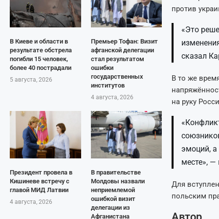
против украи
«Это реше
В Киеве и области в
Премьер Тофан: Визит
изменения
результате обстрела
афганской делегации
сказал Ка
погибли 15 человек,
стал результатом
более 40 пострадали
ошибки
государственных
В то же врем
5 августа, 2026
институтов
напряжённост
4 августа, 2026
на руку Росси
«Конфликт
союзников
эмоций, а
месте», —
Президент провела в
В правительстве
Кишиневе встречу с
Молдовы назвали
Для вступлен
главой МИД Латвии
неприемлемой
польским пр
ошибкой визит
4 августа, 2026
делегации из
Автор
Афганистана