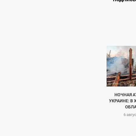
НОЧНАЯ А
УКРАИНЕ: В
ОБЛА
6 авгу