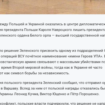
ежду Польшей и Украиной оказались в центре дипломатическ
ия президента Польши Кароля Навроцкого лишить президент
еленского ордена Белого орла — высшей государственной на
ло решение Зеленского присвоить одному из подразделений 
 операций ВСУ почётное наименование «имени Героев УПА».
повстанческую армию связывают с массовыми убийствами п
 время Второй мировой войны, тогда как в Украине её часто
т как символ борьбы за независимость.
я польского президента Зеленский сообщил, что отправил о
 в Варшаву. Вслед за ним от польской награды отказались б
Украины Леонид Кучма, Виктор Ющенко и Пётр Порошенко.
конфликт, польские власти подчеркнули, что решение не нап