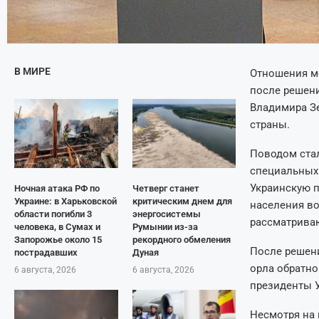
В МИРЕ
Отношения м
после решен
Владимира З
страны.
Поводом ста
специальных
Украинскую 
Ночная атака РФ по
Четверг станет
Украине: в Харьковской
критическим днем для
населения во
области погибли 3
энергосистемы
рассматриваю
человека, в Сумах и
Румынии из-за
Запорожье около 15
рекордного обмеления
После решени
пострадавших
Дуная
орла обратно
6 августа, 2026
6 августа, 2026
президенты 
Несмотря на 