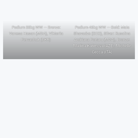
Podium 33kg WW — Bronze:
Podium 46kg WW — Gold: Maia
Vanesa Hasan (MDA), Viktoriia
Shavadze (GEO), Silver: Rusalina
Pervachuk (UKR)
Andriana Portaru (MDA), Bronze:
Madina Karimova (AZE), Michelle
Cecca (ITA)