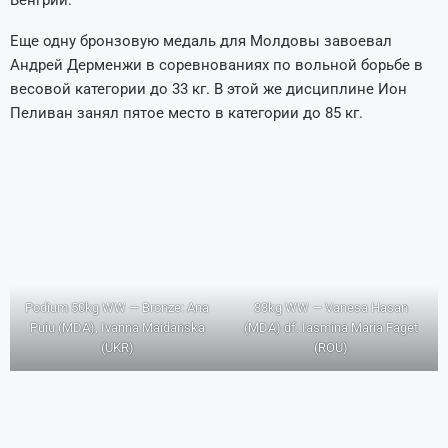
Венгрии.
Еще одну бронзовую медаль для Молдовы завоевал
Андрей Дерменжи в соревнованиях по вольной борьбе в
весовой категории до 33 кг. В этой же дисциплине Ион
Пеливан занял пятое место в категории до 85 кг.
Podium 50kg WW — Bronze: Ana
33kg WW — Vanesa Hasan
Puiu (MDA), Ivanna Maidanska
(MDA) df. Iasmina Maria Faget
(UKR)
(ROU)