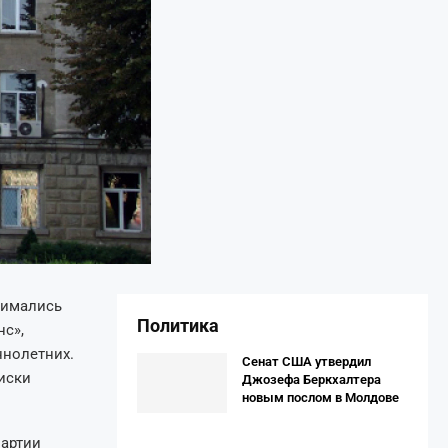
анимались
Политика
нс»,
ннолетних.
Сенат США утвердил
иски
Джозефа Беркхалтера
новым послом в Молдове
партии