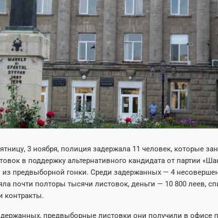
пятницу, 3 ноября, полиция задержала 11 человек, которые з
товок в поддержку альтернативного кандидата от партии «Ша
 из предвыборной гонки. Среди задержанных — 4 несоверше
ла почти полторы тысячи листовок, деньги — 10 800 леев, сп
и контракты.
адержанных, предвыборные листовки они получили в офисе 