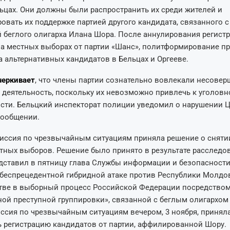
ьцах. Они должны были распространить их среди жителей и
вать их поддержке партией другого кандидата, связанного с
 беглого олигарха Илана Шора. После аннулирования регист
а местных выборах от партии «Шанс», политформирование п
а альтернативных кандидатов в Бельцах и Оргееве.
черкивает
, что члены партии сознательно вовлекали несове
 деятельность, поскольку их невозможно привлечь к уголовн
сти. Бельцкий инспекторат полиции уведомил о нарушении 
сообщении.
иссия по чрезвычайным ситуациям приняла решение о сняти
тных выборов. Решение было принято в результате расследов
дставил в пятницу глава Службы информации и безопасности
«беспрецедентной гибридной атаке против Республики Молдов
тве в выборный процесс Российской Федерации посредство
ой преступной группировки», связанной с беглым олигархо
сия по чрезвычайным ситуациям вечером, 3 ноября, принял
 регистрацию кандидатов от партии, аффилированной Шору.