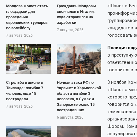
«Шанс» в Бел
Молдова может стать
Гражданин Молдовы
площадкой для
скончался в Италии,
проинформиро
проведения
куда отправился на
группировкой
европейских турниров
заработки
кандидатов н
по волейболу
7 августа, 2026
голосовать з
7 августа, 2026
Полиция под
в преступную
ответственно
говорится в 
3 ноября Ком
Стрельба в школе в
Ночная атака РФ по
Таиланде: погибли 7
Украине: в Харьковской
«Шанс» с мес
человек, ещё 15
области погибли 3
которого пре
пострадали
человека, в Сумах и
говорится о 
Запорожье около 15
7 августа, 2026
пострадавших
«вмешательс
6 августа, 2026
организованн
Шором. Комис
аннулировать