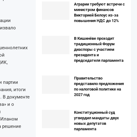
Аграрии требуют встречи с
министром финансов
Викторией Белоус из-за
рации
повышения НДС до 12%
ризвало
В Кишинёве проходит
традиционный Форум
ршеннолетних
диаспоры с участием
ой
президента и
председателя парламента
ЦИК,
Правительство
и партии
представило предложения
ания, итоги
по налоговой политике на
2027 год
. В документе
а» и о
м
Конституционный суд
утвердил мандаты двух
м Иланом
новых депутатов
а решение
парламента