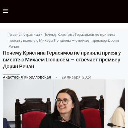
Главная страница
»
Почему Кристина Герасимов не приняла
присягу вместе с Михаем Попшоем — отвечает премьер Дорин
Речан
Почему Кристина Герасимов не приняла присягу
вместе с Михаем Попшоем — отвечает премьер
Дорин Речан
Анастасия Кирилловская
29 января, 2024