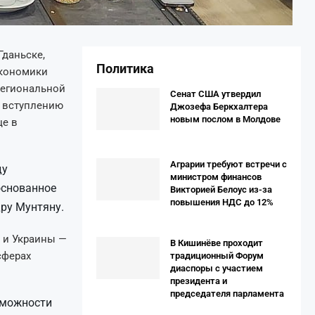
даньске,
Политика
экономики
региональной
Сенат США утвердил
о вступлению
Джозефа Беркхалтера
новым послом в Молдове
це в
Аграрии требуют встречи с
ду
министром финансов
основанное
Викторией Белоус из-за
повышения НДС до 12%
дру Мунтяну.
 и Украины —
В Кишинёве проходит
сферах
традиционный Форум
диаспоры с участием
президента и
председателя парламента
зможности