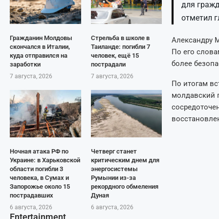
для гражд
отметил г
Гражданин Молдовы
Стрельба в школе в
Александру М
скончался в Италии,
Таиланде: погибли 7
По его слова
куда отправился на
человек, ещё 15
более безоп
заработки
пострадали
7 августа, 2026
7 августа, 2026
По итогам в
молдавский п
сосредоточен
восстановле
Ночная атака РФ по
Четверг станет
Украине: в Харьковской
критическим днем для
области погибли 3
энергосистемы
человека, в Сумах и
Румынии из-за
Запорожье около 15
рекордного обмеления
пострадавших
Дуная
6 августа, 2026
6 августа, 2026
Entertainment