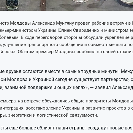
стр Молдовы Александр Мунтяну провел рабочие встречи в Г
ремьер-министром Украины Юлией Свириденко и министром 
олевым. В ходе переговоров стороны обсудили укрепление 
, улучшение транспортного сообщения и совместные шаги п
й союз. Об этом премьер Молдовы сообщил на своей страни
е друзья остаются вместе в самые трудные минуты. Меж
ой Молдова и Украиной сегодня существует партнерство, 
и, взаимной поддержке и общих целях», — заявил Алексан
ремьера, на встрече обсуждались общие приоритеты Молдовы
интеграция, восстановление Украины и развитие проектов в 
ры, энергетики и логистической связуемости.
кты еще больше сблизят наши страны, создадут новые во