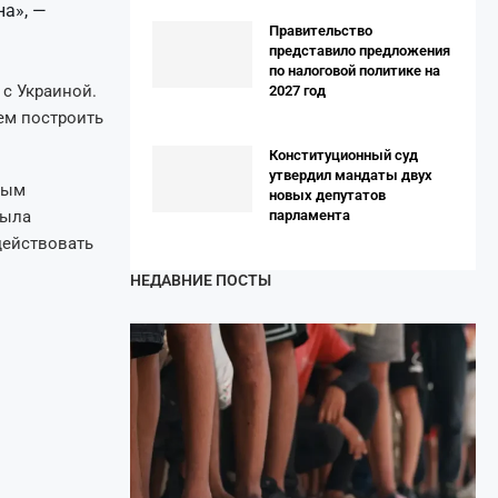
на», —
Правительство
представило предложения
по налоговой политике на
 с Украиной.
2027 год
ем построить
Конституционный суд
утвердил мандаты двух
вым
новых депутатов
была
парламента
действовать
НЕДАВНИЕ ПОСТЫ