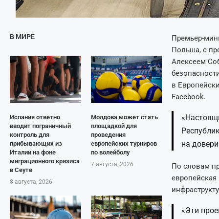
В МИРЕ
Премьер-мини
Польша, с п
Алексеем Соб
безопасности
в Европейски
Facebook.
«Настоящи
Испания ответно
Молдова может стать
вводит пограничный
площадкой для
Республик
контроль для
проведения
на довери
прибывающих из
европейских турниров
Италии на фоне
по волейболу
миграционного кризиса
7 августа, 2026
По словам п
в Сеуте
европейская 
8 августа, 2026
инфраструкту
«Эти прое