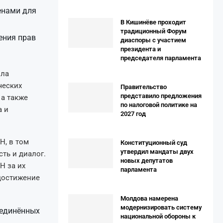
енами для
В Кишинёве проходит
традиционный Форум
ения прав
диаспоры с участием
президента и
председателя парламента
ила
ческих
Правительство
представило предложения
 а также
по налоговой политике на
а и
2027 год
Н, в том
Конституционный суд
утвердил мандаты двух
ть и диалог.
новых депутатов
Н за их
парламента
достижение
Молдова намерена
модернизировать систему
ъединённых
национальной обороны к