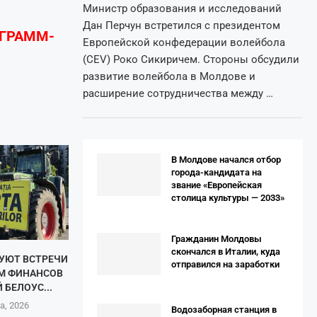
Министр образования и исследований
Дан Перчун встретился с президентом
ЕГРАММ-
Европейской конфедерации волейбола
(CEV) Роко Сикиричем. Стороны обсудили
развитие волейбола в Молдове и
расширение сотрудничества между …
В Молдове начался отбор
города-кандидата на
звание «Европейская
столица культуры — 2033»
Гражданин Молдовы
скончался в Италии, куда
БУЮТ ВСТРЕЧИ
отправился на заработки
М ФИНАНСОВ
 БЕЛОУС...
а, 2026
Водозаборная станция в