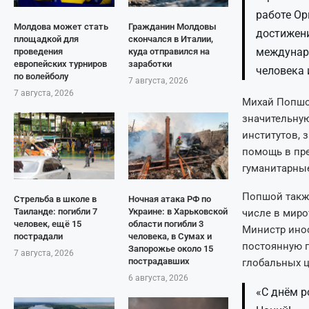
работе Ор
Молдова может стать
Гражданин Молдовы
достижени
площадкой для
скончался в Италии,
междунаро
проведения
куда отправился на
европейских турниров
заработки
человека 
по волейболу
7 августа, 2026
7 августа, 2026
Михай Попшой
значительную
институтов, 
помощь в пре
гуманитарны
Попшой также
Стрельба в школе в
Ночная атака РФ по
Таиланде: погибли 7
Украине: в Харьковской
числе в миро
человек, ещё 15
области погибли 3
Министр ино
пострадали
человека, в Сумах и
постоянную п
Запорожье около 15
7 августа, 2026
пострадавших
глобальных ц
6 августа, 2026
«С днём р