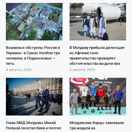
Взаимные обстрелы России и
В Молдову прибыла делегация
Украины: в Сумах погибли три
из Афганистана:
человека, в Подмосковье —
правительство проверяет
пять
обстоятельства выдачи виз
4 августа, 2026
3 августа, 2026
Глава МИД Молдовы Михай
Молдавские борцы завоевали
Попшой посетил Киев и почтил
три медали на