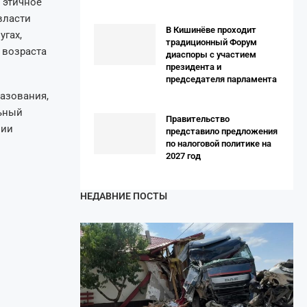
 этичное
власти
В Кишинёве проходит
угах,
традиционный Форум
 возраста
диаспоры с участием
президента и
председателя парламента
азования,
льный
Правительство
нии
представило предложения
по налоговой политике на
2027 год
НЕДАВНИЕ ПОСТЫ