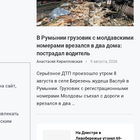
В Румынии грузовик с молдавскими
номерами врезался в два дома:
пострадал водитель
Анастасия Кирилловская
9 августа, 2026
Серьёзное ДТП произошло утром 8
августа в селе Березень жудеца Васлуй в
а сайт,
Румынии. Грузовик с регистрационными
номерами Молдовы съехал с дороги и
врезался в два …
ивлекать
еским
На Днестре в
Левобережье утонул 69-