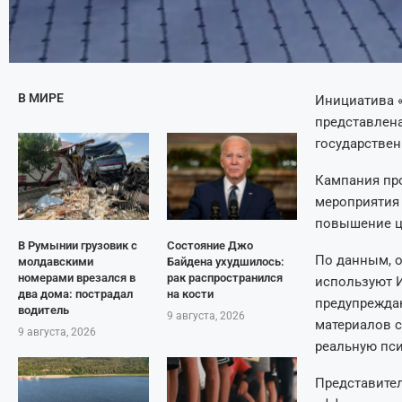
В МИРЕ
Инициатива 
представлена
государствен
Кампания про
мероприятия
повышение ци
В Румынии грузовик с
Состояние Джо
По данным, 
молдавскими
Байдена ухудшилось:
номерами врезался в
рак распространился
используют И
два дома: пострадал
на кости
предупреждаю
водитель
9 августа, 2026
материалов с
9 августа, 2026
реальную пси
Представител