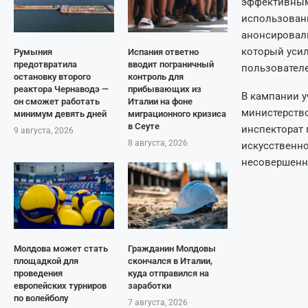
эффективным 
использовани
анонсировали
который усил
Румыния
Испания ответно
предотвратила
вводит пограничный
пользователе
остановку второго
контроль для
реактора Чернаводэ —
прибывающих из
В кампании у
он сможет работать
Италии на фоне
министерство
минимум девять дней
миграционного кризиса
в Сеуте
инспекторат
9 августа, 2026
8 августа, 2026
искусственно
несовершенн
Молдова может стать
Гражданин Молдовы
площадкой для
скончался в Италии,
проведения
куда отправился на
европейских турниров
заработки
по волейболу
7 августа, 2026