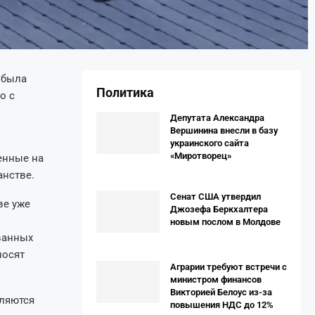
 была
Политика
о с
Депутата Александра
Вершинина внесли в базу
украинского сайта
«Миротворец»
енные на
анстве.
Сенат США утвердил
ве уже
Джозефа Беркхалтера
новым послом в Молдове
ванных
носят
Аграрии требуют встречи с
министром финансов
Викторией Белоус из-за
вляются
повышения НДС до 12%