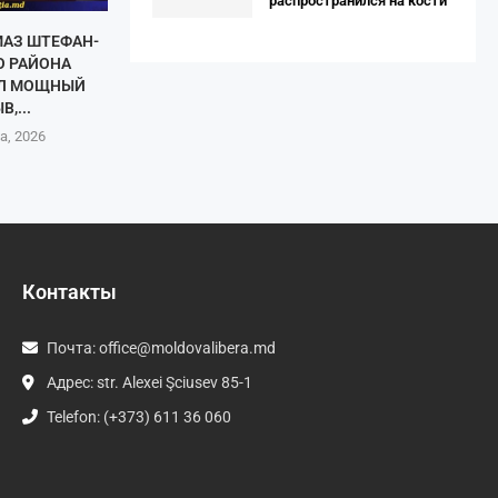
распространился на кости
МАЗ ШТЕФАН-
О РАЙОНА
Л МОЩНЫЙ
В,...
а, 2026
Контакты
Почта:
office@moldovalibera.md
Адрес: str. Alexei Şciusev 85-1
Telefon: (+373) 611 36 060