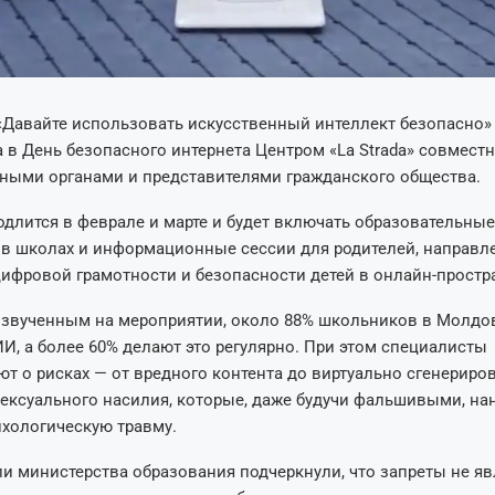
«Давайте использовать искусственный интеллект безопасно»
 в День безопасного интернета Центром «La Strada» совместн
ными органами и представителями гражданского общества.
длится в феврале и марте и будет включать образовательные
 в школах и информационные сессии для родителей, направл
фровой грамотности и безопасности детей в онлайн-простр
озвученным на мероприятии, около 88% школьников в Молдо
И, а более 60% делают это регулярно. При этом специалисты
т о рисках — от вредного контента до виртуально сгенериро
ексуального насилия, которые, даже будучи фальшивыми, на
хологическую травму.
и министерства образования подчеркнули, что запреты не я