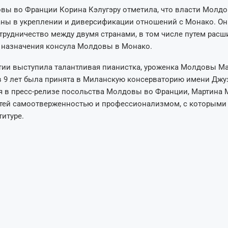
вы во Франции Корина Кэлугэру отметила, что власти Молд
аны в укреплении и диверсификации отношений с Монако. О
трудничество между двумя странами, в том числе путем расш
 назначения консула Молдовы в Монако.
тии выступила талантливая пианистка, уроженка Молдовы Ма
в 9 лет была принята в Миланскую консерваторию имени Джу
я в пресс-релизе посольства Молдовы во Франции, Мартина 
стей самоотверженностью и профессионализмом, с которыми 
титуре.