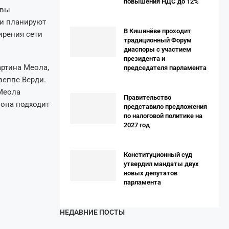
повышения НДС до 12%
овы
ни планируют
В Кишинёве проходит
ирения сети
традиционный Форум
диаспоры с участием
президента и
ртина Меола,
председателя парламента
зеппе Верди.
Меола
Правительство
она подходит
представило предложения
по налоговой политике на
2027 год
Конституционный суд
утвердил мандаты двух
новых депутатов
парламента
НЕДАВНИЕ ПОСТЫ