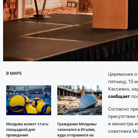
В МИРЕ
Церемония о
пятницу, 15 
Кассиано, не
сообщает
пос
Согласно пре
присутствии 
и министра и
Молдова может стать
Гражданин Молдовы
площадкой для
скончался в Италии,
советника Мэ
проведения
куда отправился на