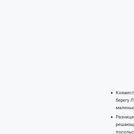
Княжест
берегу 
маленьк
Разница
решающе
посольс