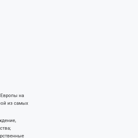
 Европы на
ной из самых
ждение,
ства;
арственные