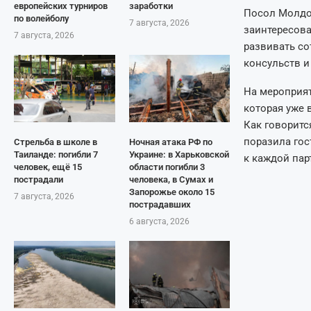
европейских турниров
заработки
Посол Молдо
по волейболу
7 августа, 2026
заинтересов
7 августа, 2026
развивать со
консульств и
На мероприя
которая уже 
Как говоритс
поразила го
Стрельба в школе в
Ночная атака РФ по
Таиланде: погибли 7
Украине: в Харьковской
к каждой пар
человек, ещё 15
области погибли 3
пострадали
человека, в Сумах и
Запорожье около 15
7 августа, 2026
пострадавших
6 августа, 2026