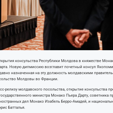
ткрытия консульства Республики Молдова в княжестве Мона
марта. Новую дипмиссию возглавит почетный консул Якопом
давно назначенная на эту должность молдавскими правитель
ольство Молдовы во Франции.
сс-релизу молдавского посольства, открытие консульства п
государственного министра Монако Пьера Дарту, советника п
ностранных дел Монако Изабель Берро-Амадей, и националь
рис Батталья.