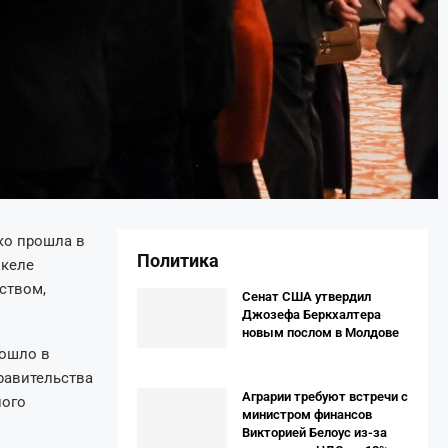
ко прошла в
Политика
икеле
ством,
Сенат США утвердил
Джозефа Беркхалтера
новым послом в Молдове
рошло в
равительства
Аграрии требуют встречи с
ного
министром финансов
Викторией Белоус из-за