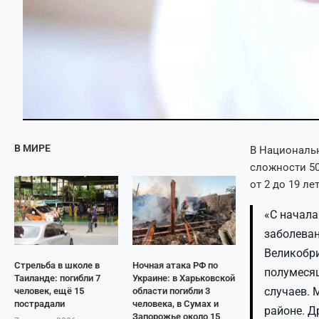
В МИРЕ
В Национальн
сложности 50
от 2 до 19 л
«С начала
заболеван
Великобри
Стрельба в школе в
Ночная атака РФ по
полумесяц
Таиланде: погибли 7
Украине: в Харьковской
случаев. 
человек, ещё 15
области погибли 3
пострадали
человека, в Сумах и
районе. Д
Запорожье около 15