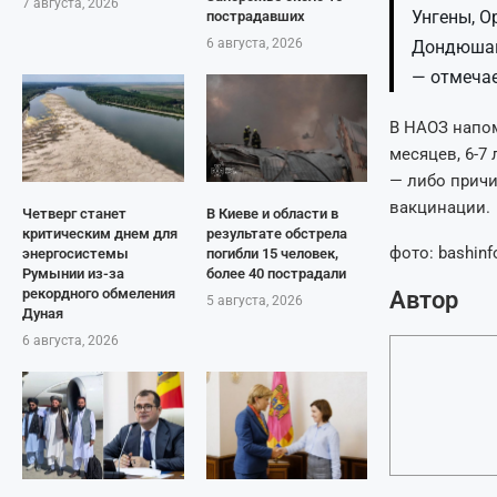
7 августа, 2026
Унгены, О
пострадавших
6 августа, 2026
Дондюшаны
— отмечае
В НАОЗ напом
месяцев, 6-7
— либо прич
вакцинации.
Четверг станет
В Киеве и области в
критическим днем для
результате обстрела
фото: bashinf
энергосистемы
погибли 15 человек,
Румынии из-за
более 40 пострадали
рекордного обмеления
Автор
5 августа, 2026
Дуная
6 августа, 2026