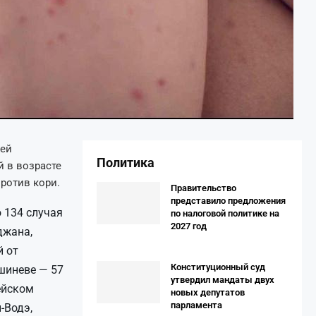
щей
Политика
 в возрасте
против кори.
Правительство
представило предложения
о 134 случая
по налоговой политике на
2027 год
джана,
й от
Конституционный суд
шиневе — 57
утвердил мандаты двух
ейском
новых депутатов
парламента
-Водэ,