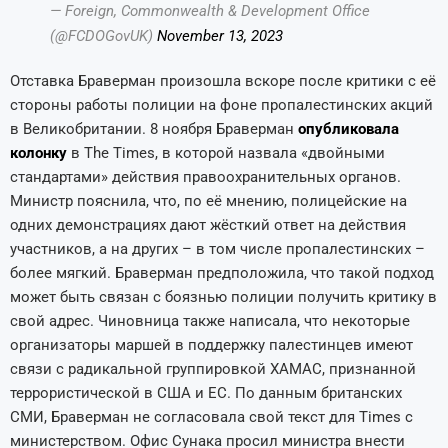
— Foreign, Commonwealth & Development Office
(@FCDOGovUK)
November 13, 2023
Отставка Браверман произошла вскоре после критики с её
стороны работы полиции на фоне пропалестинских акций
в Великобритании. 8 ноября Браверман
опубликовала
колонку
в The Times, в которой назвала «двойными
стандартами» действия правоохранительных органов.
Министр пояснила, что, по её мнению, полицейские на
одних демонстрациях дают жёсткий ответ на действия
участников, а на других – в том числе пропалестинских –
более мягкий. Браверман предположила, что такой подход
может быть связан с боязнью полиции получить критику в
свой адрес. Чиновница также написала, что некоторые
организаторы маршей в поддержку палестинцев имеют
связи с радикальной группировкой ХАМАС, признанной
террористической в США и ЕС. По данным британских
СМИ, Браверман не согласовала свой текст для Times с
министерством. Офис Сунака просил министра внести