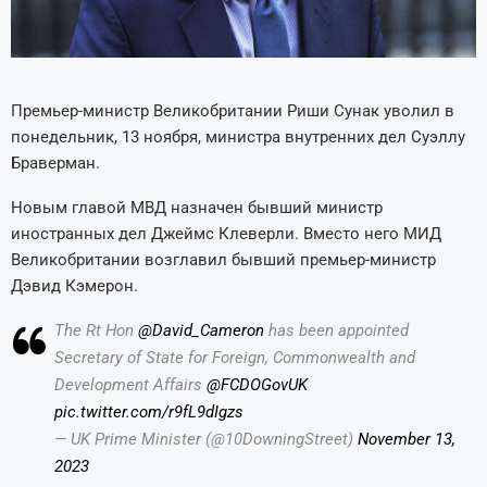
Премьер-министр Великобритании Риши Сунак уволил в
понедельник, 13 ноября, министра внутренних дел Суэллу
Браверман.
Новым главой МВД назначен бывший министр
иностранных дел Джеймс Клеверли. Вместо него МИД
Великобритании возглавил бывший премьер-министр
Дэвид Кэмерон.
The Rt Hon
@David_Cameron
has been appointed
Secretary of State for Foreign, Commonwealth and
Development Affairs
@FCDOGovUK
pic.twitter.com/r9fL9dIgzs
— UK Prime Minister (@10DowningStreet)
November 13,
2023