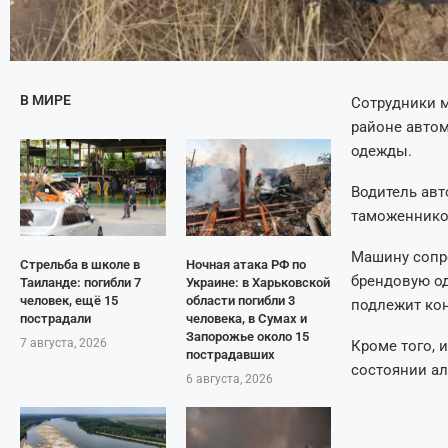
В МИРЕ
Сотрудники 
районе авто
одежды.
Водитель авт
таможенников
Машину сопро
Стрельба в школе в
Ночная атака РФ по
брендовую од
Таиланде: погибли 7
Украине: в Харьковской
человек, ещё 15
области погибли 3
подлежит кон
пострадали
человека, в Сумах и
Запорожье около 15
7 августа, 2026
Кроме того, 
пострадавших
состоянии ал
6 августа, 2026