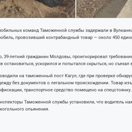
мобильных команд Таможенной службы задержали в Вулкане
мобиль, провозивший контрабандный товар — около 450 един
о, 39-летний гражданин Молдовы, проигнорировал требовани
 остановиться, ускорился и попытался скрыться, но съехал 
водили на таможенный пост Кагул, где при проверке обнар
ежду без документов о легальном происхождении. Товар изъ
фискации, транспортное средство помещено на спецстоянку.
инспекторы Таможенной службы установили, что водитель на
когольного опьянения.