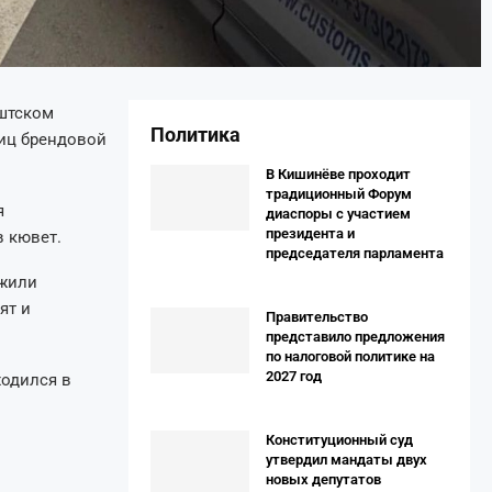
штском
Политика
иц брендовой
В Кишинёве проходит
традиционный Форум
я
диаспоры с участием
президента и
в кювет.
председателя парламента
ужили
ят и
Правительство
представило предложения
по налоговой политике на
2027 год
ходился в
Конституционный суд
утвердил мандаты двух
новых депутатов