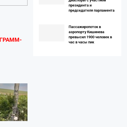
диаспоры с участием
президента и
председателя парламента
Пассажиропоток в
аэропорту Кишинева
превысил 1900 человек в
ЕГРАММ-
час в часы пик