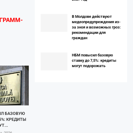
В Молдове действуют
ЕГРАММ-
медеопредупреждения из-
за зноя и возможных гроз:
рекомендации для
граждан
НБМ повысил базовую
ставку до 7,5%: кредиты
могут подорожать
ИЛ БАЗОВУЮ
,5%: КРЕДИТЫ
Т...
а, 2026