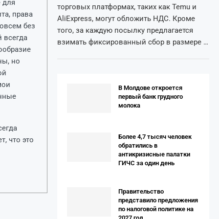
 для
торговых платформах, таких как Temu и
та, права
AliExpress, могут обложить НДС. Кроме
совсем без
того, за каждую посылку предлагается
й всегда
взимать фиксированный сбор в размере …
ообразие
ны, но
ой
мои
В Молдове откроется
анные
первый банк грудного
молока
сегда
Более 4,7 тысяч человек
, что это
обратились в
антикризисные палатки
ГИЧС за один день
Правительство
представило предложения
по налоговой политике на
2027 год