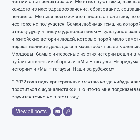
летний опыт редакторской. Меня волнуют темы, важные
каждого из нас: здравоохранение, образование, соцзащи
человека. Меньше всего хочется писать о политике, но 
нее тоже не получается. Самая любимая тема, на которо
отвожу душу и пишу с удовольствием – культурное разн
и житейские истории людей, которые порой мало замет
вершат великие дела, даже в масштабах нашей маленьк
Молдовы. Самые интересные из этих историй вошли в 
публицистические сборники: «Мы – гагаузы. Непридум
истории» и «Мы – гагаузы. Наши за рубежом».
С 2022 года веду арт-терапию и мечтаю когда-нибудь нав
проститься с журналистикой. Но что-то мне подсказывает
случится точно не в этом году.
View all posts