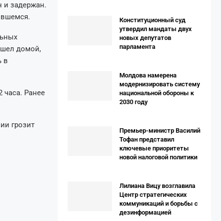
 и задержан.
ившемся.
Конституционный суд
утвердил мандаты двух
льных
новых депутатов
парламента
ошел домой,
ь в
Молдова намерена
модернизировать систему
 часа. Ранее
национальной обороны к
2030 году
ии грозит
Премьер-министр Василий
Тофан представил
ключевые приоритеты
новой налоговой политики
Лилиана Вицу возглавила
Центр стратегических
коммуникаций и борьбы с
дезинформацией