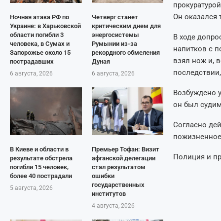
прокуратурой
Он оказался 
Ночная атака РФ по
Четверг станет
Украине: в Харьковской
критическим днем для
области погибли 3
энергосистемы
В ходе допро
человека, в Сумах и
Румынии из-за
напитков с п
Запорожье около 15
рекордного обмеления
взял нож и, 
пострадавших
Дуная
последствии,
6 августа, 2026
6 августа, 2026
Возбуждено у
он был судим
Согласно дей
пожизненное
В Киеве и области в
Премьер Тофан: Визит
Полиция и п
результате обстрела
афганской делегации
погибли 15 человек,
стал результатом
более 40 пострадали
ошибки
государственных
5 августа, 2026
институтов
4 августа, 2026