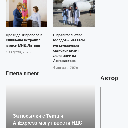
Президент провела в
В правительстве
Кишиневе встречу с
Молдовы назвали
главой МИД Латвии
неприемлемой
ошибкой визит
4 августа, 2026
делегации из
Афганистана
4 августа, 2026
Entertainment
Автор
За посылки с Temu и
AliExpress могут ввести НДС