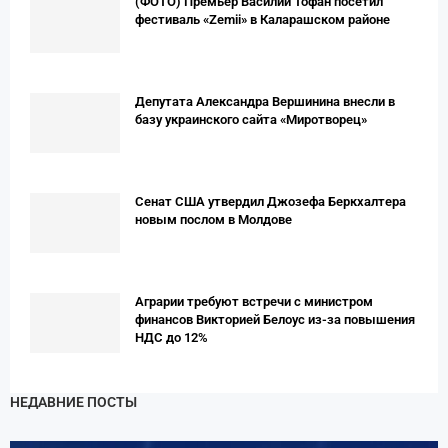
(ФОТО) Премьер Вaсилий Тофан посетил
фестиваль «Zemii» в Каларашском районе
Депутата Александра Вершинина внесли в
базу украинского сайта «Миротворец»
Сенат США утвердил Джозефа Беркхалтера
новым послом в Молдове
Аграрии требуют встречи с министром
финансов Викторией Белоус из-за повышения
НДС до 12%
НЕДАВНИЕ ПОСТЫ