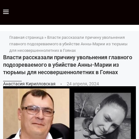
Главная страница
»
Власти рассказали причину увольнения
главного подозреваемого в убийстве Анны-Марии из тюрьмы
для несовершеннолетних в Гоянах
Власти рассказали причину увольнения главного
подозреваемого в убийстве Анны-Марии из
тюрьмы для несовершеннолетних в Гоянах
Анастасия Кирилловская
24 апреля, 2024