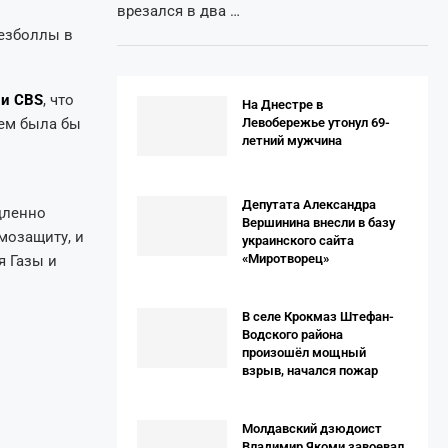
врезался в два …
езболлы в
ии CBS
, что
На Днестре в
ем была бы
Левобережье утонул 69-
летний мужчина
Депутата Александра
дленно
Вершинина внесли в базу
мозащиту, и
украинского сайта
«Миротворец»
я Газы и
В селе Крокмаз Штефан-
Водского района
произошёл мощный
взрыв, начался пожар
Молдавский дзюдоист
Владимир Якоми завоевал