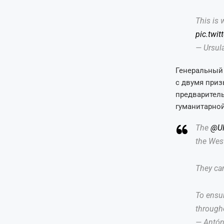
This is 
pic.twi
— Ursul
Генеральный 
с двумя приз
предваритель
гуманитарной
The
@U
the West
They ca
To ensur
through
— Antón