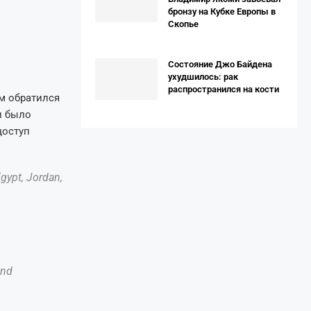
бронзу на Кубке Европы в
Скопье
Состояние Джо Байдена
ухудшилось: рак
распространился на кости
м обратился
и было
доступ
Egypt, Jordan,
and