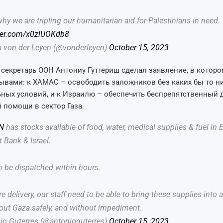
why we are tripling our humanitarian aid for Palestinians in need.
tter.com/x0zlUOKdb8
a von der Leyen (@vonderleyen)
October 15, 2023
секретарь ООН Антониу Гуттериш сделал заявление, в которо
ывами: к ХАМАС – освободить заложников без каких бы то н
ных условий, и к Израилю – обеспечить беспрепятственный 
 помощи в сектор Газа.
N
has stocks available of food, water, medical supplies & fuel in 
 Bank & Israel.
n be dispatched within hours.
e delivery, our staff need to be able to bring these supplies into 
out Gaza safely, and without impediment.
io Guterres (@antonioguterres)
October 15, 2023