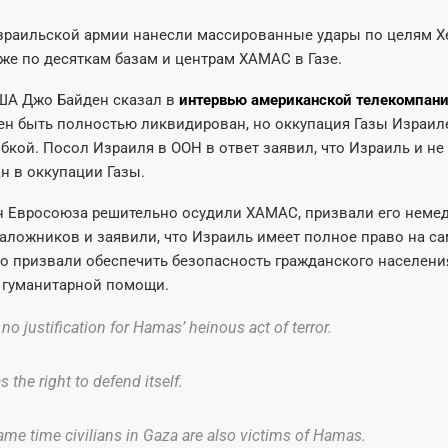
зраильской армии нанесли массированные удары по целям Х
кже по десяткам базам и центрам ХАМАС в Газе.
ША Джо Байден сказал в
интервью американской телекомпан
н быть полностью ликвидирован, но оккупация Газы Израил
кой. Посол Израиля в ООН в ответ заявил, что Израиль и не
н в оккупации Газы.
н Евросоюза решительно осудили ХАМАС, призвали его неме
аложников и заявили, что Израиль имеет полное право на са
 призвали обеспечить безопасность гражданского населени
 гуманитарной помощи.
 no justification for Hamas’ heinous act of terror.
s the right to defend itself.
ame time civilians in Gaza are also victims of Hamas.