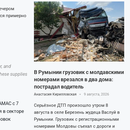
вечером
тся примерно
r, and
В Румынии грузовик с молдавскими
these supplies
номерами врезался в два дома:
пострадал водитель
Анастасия Кирилловская
9 августа, 2026
АМАС с 7
Серьёзное ДТП произошло утром 8
 в секторе
августа в селе Березень жудеца Васлуй в
ровок
Румынии. Грузовик с регистрационными
номерами Молдовы съехал с дороги и