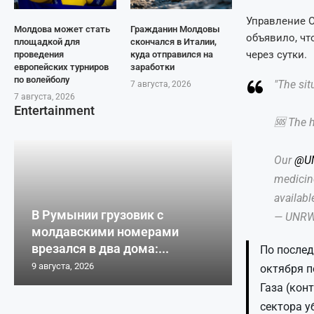
Управление 
Молдова может стать
Гражданин Молдовы
объявило, чт
площадкой для
скончался в Италии,
через сутки.
проведения
куда отправился на
европейских турниров
заработки
по волейболу
"The sit
7 августа, 2026
7 августа, 2026
Entertainment
🆘 The h
Our
@U
medicin
availabl
В Румынии грузовик с
— UNR
молдавскими номерами
врезался в два дома:...
По послед
9 августа, 2026
октября п
Газа (кон
сектора у