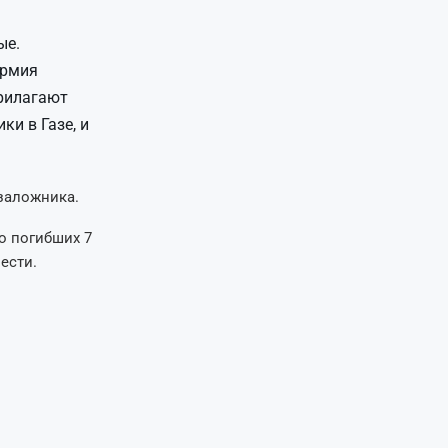
ые.
армия
прилагают
ки в Газе, и
 заложника.
о погибших 7
ести.