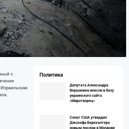
чный с
Политика
течение
Депутата Александра
. Израильская
Вершинина внесли в базу
аза.
украинского сайта
«Миротворец»
Сенат США утвердил
Джозефа Беркхалтера
новым послом в Молдове