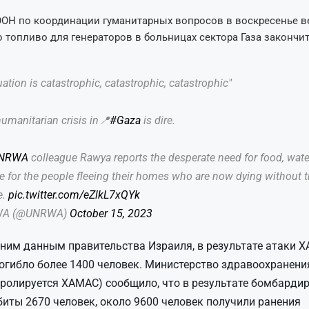
ООН по координации гуманитарных вопросов в воскресенье 
о топливо для генераторов в больницах сектора Газа закончи
uation is catastrophic, catastrophic, catastrophic"
umanitarian crisis in📍
#Gaza
is dire.
NRWA
colleague Rawya reports the desperate need for food, wate
e for the people fleeing their homes who are now dying without 
e.
pic.twitter.com/eZlkL7xQYk
WA (@UNRWA)
October 15, 2023
ним данным правительства Израиля, в результате атаки Х
огибло более 1400 человек. Министерство здравоохранения
тролируется ХАМАС) сообщило, что в результате бомбарди
биты 2670 человек, около 9600 человек получили ранения