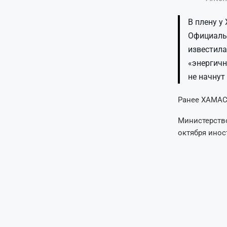
В плену у
Официаль
известила
«энергичн
не начнут
Ранее ХАМАС 
Министерство
октября инос