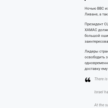
Ночью ВВС и
Ливане, а та
Президент С
ХАМАС долже
большой ошиб
заинтересова
Лидеры стра
освободить з
одновременно
доставку ему
There is
Israel ha
At the s