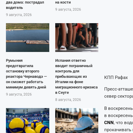
два дома: пострадал
на кости
водитель
9 августа, 2026
9 августа, 2026
Румыния
Испания ответно
предотвратила
вводит пограничный
остановку второго
контроль для
реактора Чернаводэ —
прибывающих из
КПП Рафах
он сможет работать
Италии на фоне
минимум девять дней
миграционного кризиса
Пресс-атташе
в Сеуте
9 августа, 2026
север сектор
8 августа, 2026
В воскресень
в воскресень
CNN
, что во
прокачивать 