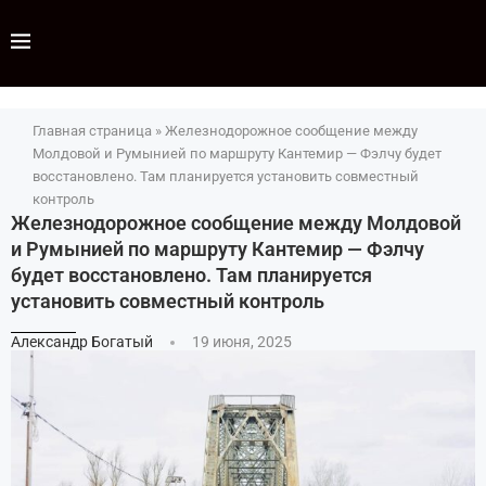
Главная страница
»
Железнодорожное сообщение между
Молдовой и Румынией по маршруту Кантемир —​ Фэлчу будет
восстановлено. Там планируется установить совместный
контроль
Железнодорожное сообщение между Молдовой
и Румынией по маршруту Кантемир —​ Фэлчу
будет восстановлено. Там планируется
установить совместный контроль
Александр Богатый
19 июня, 2025