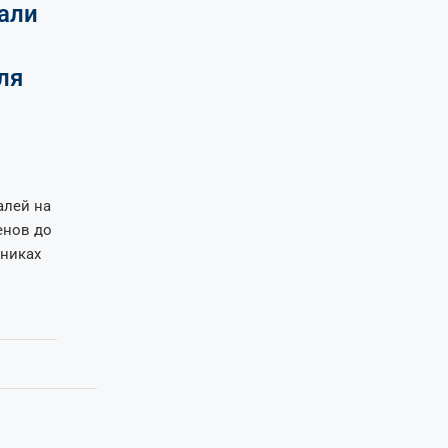
али
ля
алей на
енов до
ониках