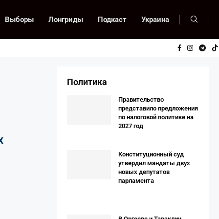
Выборы
Лонгриды
Подкаст
Украина
Политика
Правительство
представило предложения
по налоговой политике на
2027 год
х
Конституционный суд
утвердил мандаты двух
новых депутатов
парламента
В Оргееве и Тараклии