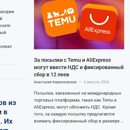
Балджи
й
онате
рый
оевал
За посылки с Temu и AliExpress
могут ввести НДС и фиксированный
сбор в 12 леев
Анастасия Кирилловская
6 августа, 2026
Посылки, заказанные на международных
торговых платформах, таких как Temu и
ов из
AliExpress, могут обложить НДС. Кроме
 в
того, за каждую посылку предлагается
. Их
взимать фиксированный сбор в размере …