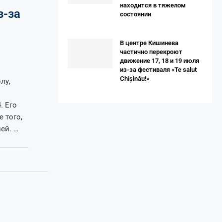
находится в тяжелом
з-за
состоянии
В центре Кишинева
частично перекроют
движение 17, 18 и 19 июля
из-за фестиваля «Te salut
Chișinău!»
лу,
. Его
 того,
ей. …