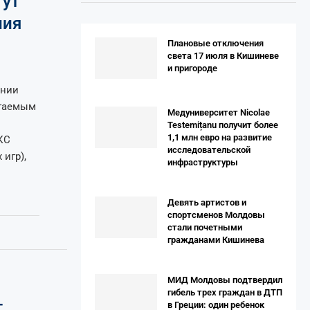
гут
ния
Плановые отключения
света 17 июля в Кишиневе
и пригороде
ении
агаемым
Медуниверситет Nicolae
Testemițanu получит более
1,1 млн евро на развитие
КС
исследовательской
игр),
инфраструктуры
Девять артистов и
спортсменов Молдовы
стали почетными
гражданами Кишинева
МИД Молдовы подтвердил
гибель трех граждан в ДТП
т
в Греции: один ребенок