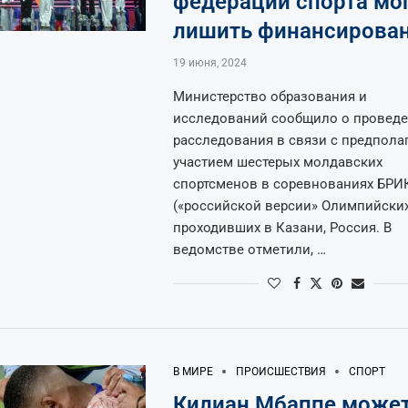
федерации спорта мо
лишить финансирова
19 июня, 2024
Министерство образования и
исследований сообщило о провед
расследования в связи с предпол
участием шестерых молдавских
спортсменов в соревнованиях БРИ
(«российской версии» Олимпийских 
проходивших в Казани, Россия. В
ведомстве отметили, …
В МИРЕ
ПРОИСШЕСТВИЯ
СПОРТ
Килиан Мбаппе може