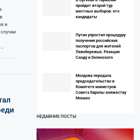
пройдет второй тур
в
местных выборов: кто
в
кандидаты
ия и
 случаи
Путин упростил процедуру
получения российских
паспортов для жителей
 …
Левобережья. Реакция
Санду и Зеленского
Молдова передала
председательство в
Комитете министров
Совета Европы княжеству
тал
Монако
реди
НЕДАВНИЕ ПОСТЫ