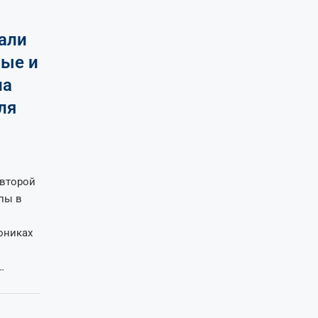
али
ные и
на
ля
 второй
пы в
ониках
…