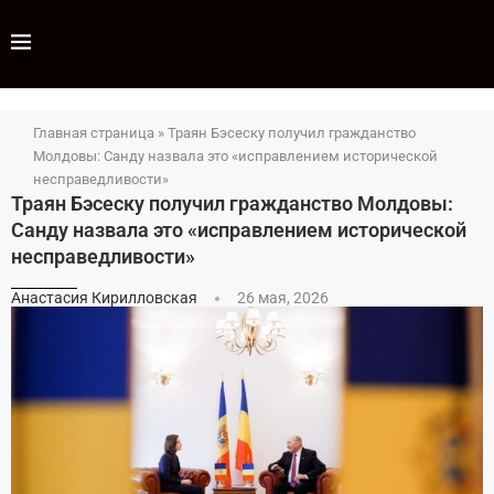
Главная страница
»
Траян Бэсеску получил гражданство
Молдовы: Санду назвала это «исправлением исторической
несправедливости»
Траян Бэсеску получил гражданство Молдовы:
Санду назвала это «исправлением исторической
несправедливости»
Анастасия Кирилловская
26 мая, 2026