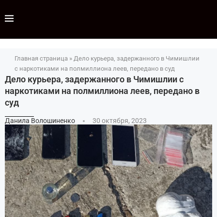
Главная страница
»
Дело курьера, задержанного в Чимишлии
с наркотиками на полмиллиона леев, передано в суд
Дело курьера, задержанного в Чимишлии с
наркотиками на полмиллиона леев, передано в
суд
Данила Волошиненко
30 октября, 2023