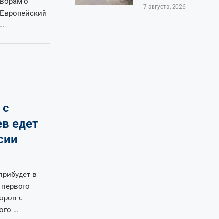
оворам о
7 августа, 2026
 Европейский
 …
 с
в едет
сии
прибудет в
 первого
воров о
ого …