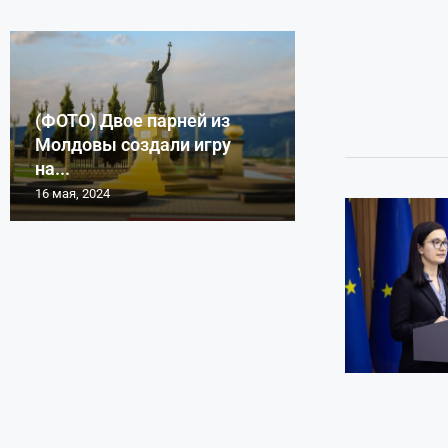
(ФОТО) Двое парней из
Молдовы создали игру
на...
16 мая, 2024