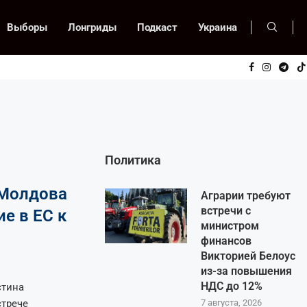
Выборы
Лонгриды
Подкаст
Украина
Политика
 Молдова
Аграрии требуют
встречи с
е в ЕС к
министром
финансов
Викторией Белоус
из-за повышения
НДС до 12%
стина
стрече
7 августа, 2026