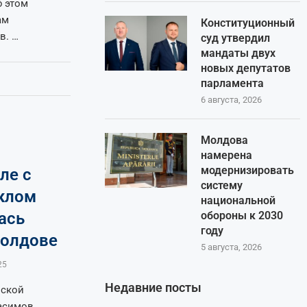
б этом
ам
Конституционный
в. …
суд утвердил
мандаты двух
новых депутатов
парламента
6 августа, 2026
Молдова
намерена
модернизировать
ле с
систему
клом
национальной
ась
обороны к 2030
году
Молдове
5 августа, 2026
25
Недавние посты
йской
асимов