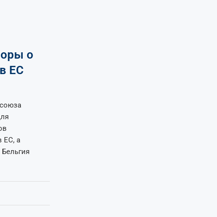
воры о
в ЕС
 союза
для
ов
 ЕС, а
 Бельгия