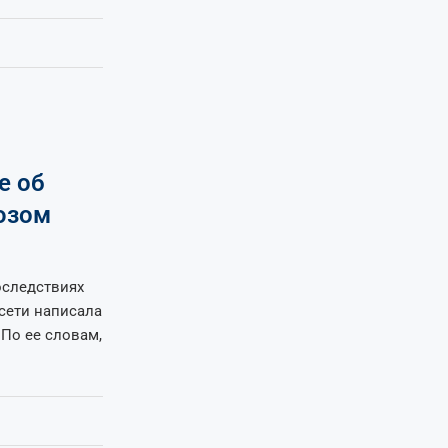
е об
юзом
оследствиях
цсети написала
По ее словам,