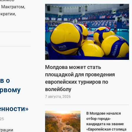
 Макгратом,
кратии,
Молдова может стать
площадкой для проведения
в о
европейских турниров по
ервому
волейболу
7 августа, 2026
енности»
В Молдове начался
отбор города-
025
кандидата на звание
«Европейская столица
грации