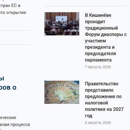
тран ЕС в
что открытие
В Кишинёве
проходит
традиционный
Форум диаспоры с
участием
президента и
председателя
парламента
7 августа, 2026
пы
Правительство
ров о
представило
предложения по
налоговой
политике на 2027
год
ические
6 августа, 2026
апам процесса