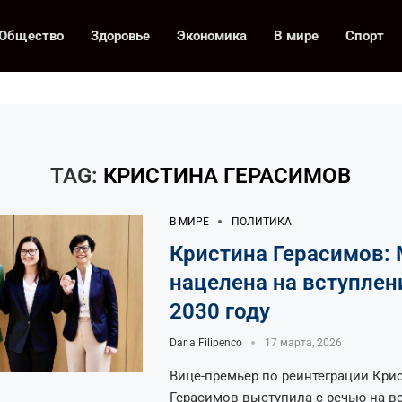
Общество
Здоровье
Экономика
В мире
Спорт
TAG:
КРИСТИНА ГЕРАСИМОВ
В МИРЕ
ПОЛИТИКА
Кристина Герасимов:
нацелена на вступлени
2030 году
Daria Filipenco
17 марта, 2026
Вице-премьер по реинтеграции Кри
Герасимов выступила с речью на в