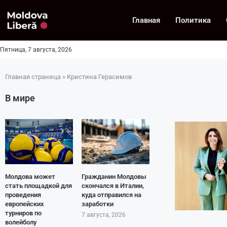
Главная
Политика
Пятница, 7 августа, 2026
Главная страница
»
Кристина Герасимов
В мире
Молдова может
Гражданин Молдовы
стать площадкой для
скончался в Италии,
проведения
куда отправился на
европейских
заработки
турниров по
7 августа, 2026
волейболу