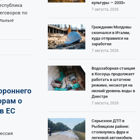
культуры — 2033»
еспублика
7 августа, 2026
еговоров по
альные
Гражданин Молдовы
скончался в Италии,
куда отправился на
заработки
7 августа, 2026
Водозаборная станция
в Косэуць продолжает
работать в штатном
режиме, несмотря на
ороннего
низкий уровень воды в
Днестре
орам о
7 августа, 2026
в ЕС
Серьезное ДТП в
Рыбницком районе:
столкнулись фура и
сессия
легковой автомобиль