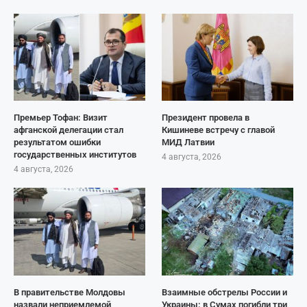
Премьер Тофан: Визит
Президент провела в
афганской делегации стал
Кишиневе встречу с главой
результатом ошибки
МИД Латвии
государственных институтов
4 августа, 2026
4 августа, 2026
В правительстве Молдовы
Взаимные обстрелы России и
назвали неприемлемой
Украины: в Сумах погибли три