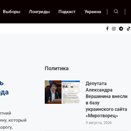
Выборы
Лонгриды
Подкаст
Украина
Политика
ь
Депутата
Александра
ода
Вершинина внесли
в базу
украинского сайта
летний
«Миротворец»
ину, который
9 августа, 2026
орогу,