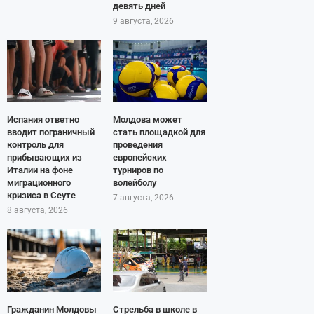
девять дней
9 августа, 2026
Испания ответно
Молдова может
вводит пограничный
стать площадкой для
контроль для
проведения
прибывающих из
европейских
Италии на фоне
турниров по
миграционного
волейболу
кризиса в Сеуте
7 августа, 2026
8 августа, 2026
Гражданин Молдовы
Стрельба в школе в