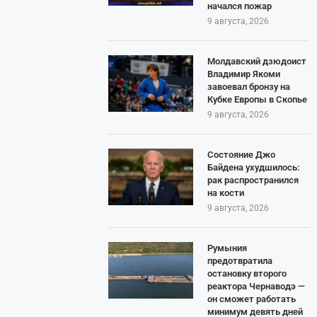
начался пожар
9 августа, 2026
Молдавский дзюдоист
Владимир Якоми
завоевал бронзу на
Кубке Европы в Скопье
9 августа, 2026
Состояние Джо
Байдена ухудшилось:
рак распространился
на кости
9 августа, 2026
Румыния
предотвратила
остановку второго
реактора Чернаводэ —
он сможет работать
минимум девять дней