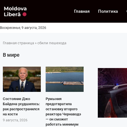
Главная
Политика
Воскресенье, 9 августа, 2026
Главная страница
»
сбили пешехода
В мире
Состояние Джо
Румыния
Байдена ухудшилось:
предотвратила
рак распространился
остановку второго
на кости
реактора Чернаводэ
— он сможет
9 августа, 2026
работать минимум