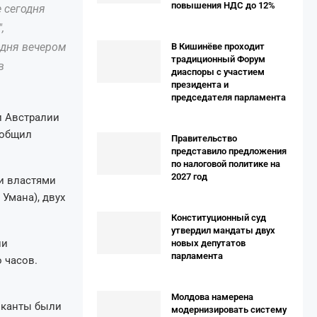
повышения НДС до 12%
 сегодня
,
одня вечером
В Кишинёве проходит
традиционный Форум
в
диаспоры с участием
президента и
председателя парламента
и Австралии
ообщил
Правительство
представило предложения
по налоговой политике на
2027 год
и властями
Умана), двух
Конституционный суд
утвердил мандаты двух
ни
новых депутатов
парламента
 часов.
Молдова намерена
ыканты были
модернизировать систему