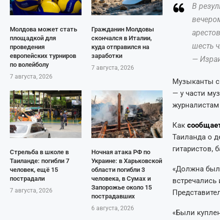
В резул
вечером
Молдова может стать
Гражданин Молдовы
арестов
площадкой для
скончался в Италии,
шесть ч
проведения
куда отправился на
европейских турниров
заработки
— Израи
по волейболу
7 августа, 2026
7 августа, 2026
Музыканты см
— у части му
журналистам 
Как
сообщае
Таиланда о д
гитаристов, 
Стрельба в школе в
Ночная атака РФ по
Таиланде: погибли 7
Украине: в Харьковской
«Должна была
человек, ещё 15
области погибли 3
пострадали
человека, в Сумах и
встречались 
Запорожье около 15
7 августа, 2026
Представител
пострадавших
6 августа, 2026
«Были купле