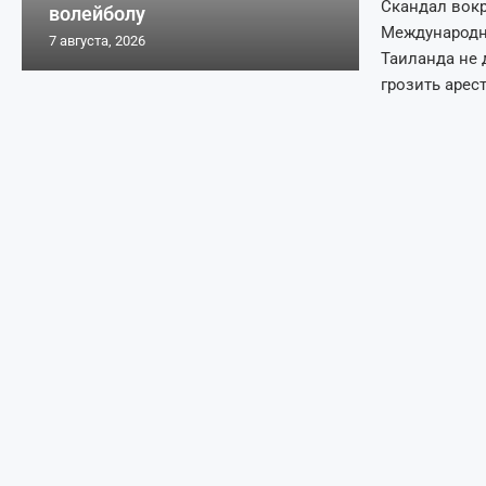
Скандал вокр
волейболу
Международна
7 августа, 2026
Таиланда не 
грозить арес