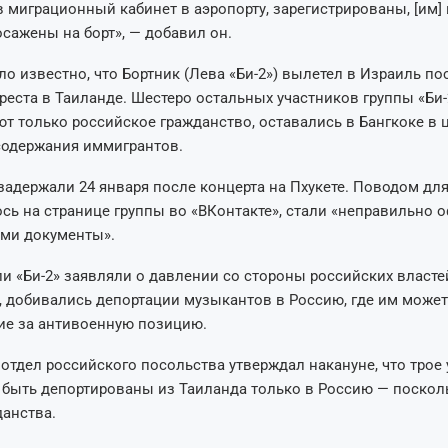
 миграционный кабинет в аэропорту, зарегистрированы, [им]
осажены на борт», — добавил он.
ло известно, что Бортник (Лева «Би-2») вылетел в Израиль по
реста в Таиланде. Шестеро остальных участников группы «Би-2
т только российское гражданство, оставались в Бангкоке в 
содержания иммигрантов.
адержали 24 января после концерта на Пхукете. Поводом для
сь на странице группы во «ВКонтакте», стали «неправильно
ами документы».
и «Би-2» заявляли о давлении со стороны российских властей
, добивались депортации музыкантов в Россию, где им может
ие за антивоенную позицию.
отдел российского посольства утверждал накануне, что трое
 быть депортированы из Таиланда только в Россию — посколь
данства.