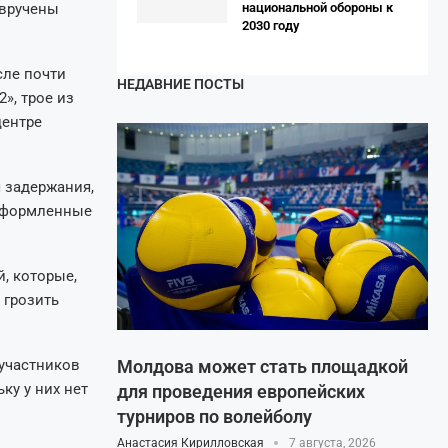
 вручены
национальной обороны к
2030 году
сле почти
НЕДАВНИЕ ПОСТЫ
», трое из
центре
 задержания,
 оформленные
, которые,
 грозить
 участников
Молдова может стать площадкой
ку у них нет
для проведения европейских
турниров по волейболу
Анастасия Кирилловская
7 августа, 2026