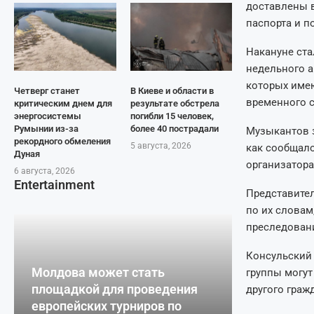
доставлены в
паспорта и п
Накануне ста
недельного а
которых имею
Четверг станет
В Киеве и области в
временного 
критическим днем для
результате обстрела
энергосистемы
погибли 15 человек,
Румынии из-за
более 40 пострадали
Музыкантов з
рекордного обмеления
5 августа, 2026
как сообщало
Дуная
организатор
6 августа, 2026
Entertainment
Представител
по их словам
преследован
Консульский 
Молдова может стать
группы могут
площадкой для проведения
другого граж
европейских турниров по