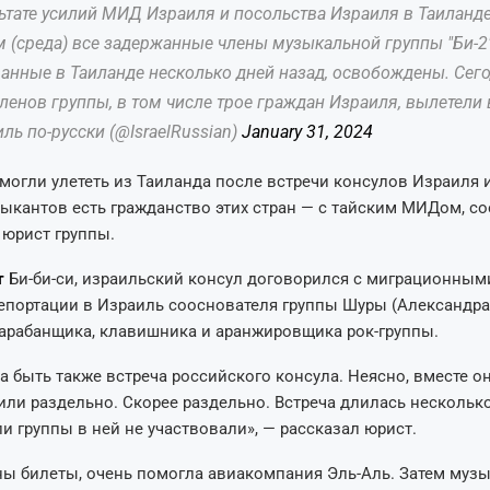
ьтате усилий МИД Израиля и посольства Израиля в Таиланде
 (среда) все задержанные члены музыкальной группы "Би-2"
анные в Таиланде несколько дней назад, освобождены. Сег
ленов группы, в том числе трое граждан Израиля, вылетели 
ль по-русски (@IsraelRussian)
January 31, 2024
огли улететь из Таиланда после встречи консулов Израиля 
зыкантов есть гражданство этих стран — с тайским МИДом, с
юрист группы.
т
Би-би-си, израильский консул договорился с миграционным
епортации в Израиль сооснователя группы Шуры (Александра 
барабанщика, клавишника и аранжировщика рок-группы.
 быть также встреча российского консула. Неясно, вместе о
или раздельно. Скорее раздельно. Встреча длилась несколько
и группы в ней не участвовали», — рассказал юрист.
ны билеты, очень помогла авиакомпания Эль-Аль. Затем муз