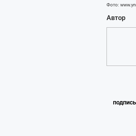
Фото: www.yne
Автор
подпис