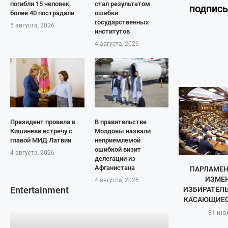
погибли 15 человек,
стал результатом
подпис
более 40 пострадали
ошибки
государственных
5 августа, 2026
институтов
4 августа, 2026
Президент провела в
В правительстве
Кишиневе встречу с
Молдовы назвали
главой МИД Латвии
неприемлемой
ошибкой визит
4 августа, 2026
делегации из
Афганистана
ПАРЛАМЕН
ИЗМЕН
4 августа, 2026
Entertainment
ИЗБИРАТЕЛЬ
КАСАЮЩИЕСЯ
31 ию