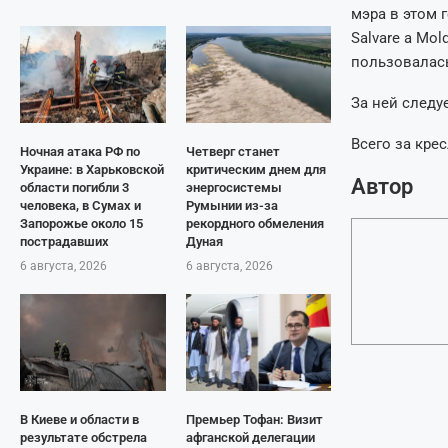
мэра в этом г
Salvare a Mo
пользовалась
За ней следу
Всего за кре
Ночная атака РФ по
Четверг станет
Украине: в Харьковской
критическим днем для
Автор
области погибли 3
энергосистемы
человека, в Сумах и
Румынии из-за
Запорожье около 15
рекордного обмеления
пострадавших
Дуная
6 августа, 2026
6 августа, 2026
В Киеве и области в
Премьер Тофан: Визит
результате обстрела
афганской делегации