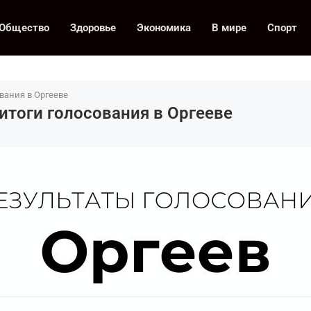
Общество
Здоровье
Экономика
В мире
Спорт
вания в Оргееве
тоги голосования в Оргееве