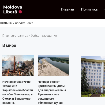
Главная
Политика
Пятница, 7 августа, 2026
Главная страница
»
бойкот заседания
В мире
Ночная атака РФ по
Четверг станет
Украине: в
критическим днем
Харьковской области
для энергосистемы
погибли 3 человека, в
Румынии из-за
Сумах и Запорожье
рекордного
около 15
обмеления Дуная