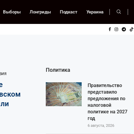
Выборы
Лонгриды
Подкаст
Украина
Политика
ВИЯ
е
Правительство
представило
авском
предложения по
или
налоговой
политике на 2027
год
6 августа, 2026