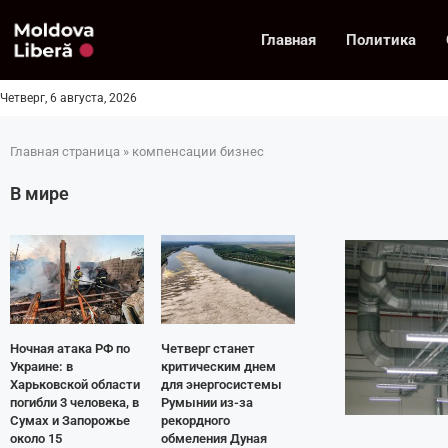
Главная
Политика
Четверг, 6 августа, 2026
Главная страница
»
компенсации бизнес
В мире
Ночная атака РФ по
Четверг станет
Украине: в
критическим днем
Харьковской области
для энергосистемы
погибли 3 человека, в
Румынии из-за
Сумах и Запорожье
рекордного
около 15
обмеления Дуная