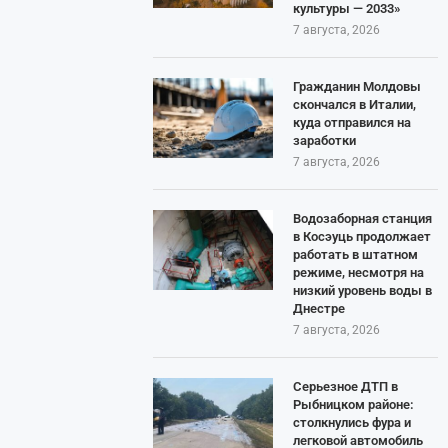
культуры — 2033»
7 августа, 2026
Гражданин Молдовы
скончался в Италии,
куда отправился на
заработки
7 августа, 2026
Водозаборная станция
в Косэуць продолжает
работать в штатном
режиме, несмотря на
низкий уровень воды в
Днестре
7 августа, 2026
Серьезное ДТП в
Рыбницком районе:
столкнулись фура и
легковой автомобиль