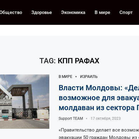
Общество
Здоровье
Экономика
В мире
Спорт
TAG:
КПП РАФАХ
В МИРЕ
ИЗРАИЛЬ
Власти Молдовы: «Де
возможное для эваку
молдаван из сектора 
Support TEAM
17 октября, 2023
«Правительство делает все возмож
эвакуации 50 граждан Молдовы из с