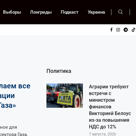
Выборы
Лонгриды
Подкаст
Украина
Политика
лаем все
Аграрии требуют
встречи с
ации
министром
Газа»
финансов
Викторией Белоус
из-за повышения
НДС до 12%
ное для
ектора Газа,
7 августа, 2026