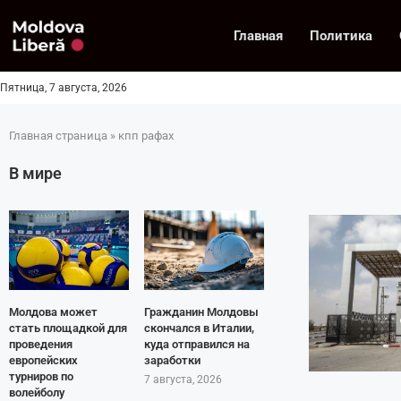
Главная
Политика
Пятница, 7 августа, 2026
Главная страница
»
кпп рафах
В мире
Молдова может
Гражданин Молдовы
стать площадкой для
скончался в Италии,
проведения
куда отправился на
европейских
заработки
турниров по
7 августа, 2026
волейболу