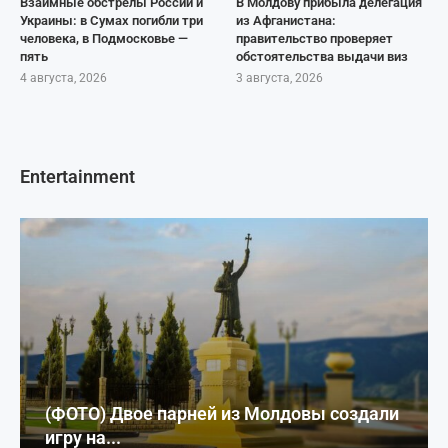
Взаимные обстрелы России и
В Молдову прибыла делегация
Украины: в Сумах погибли три
из Афганистана:
человека, в Подмосковье —
правительство проверяет
пять
обстоятельства выдачи виз
4 августа, 2026
3 августа, 2026
Entertainment
(ФОТО) Двое парней из Молдовы создали
игру на...