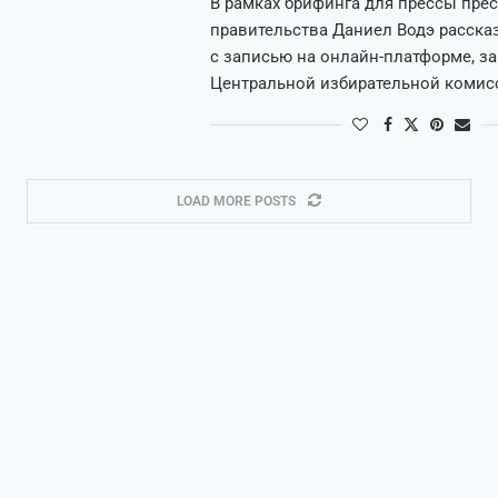
В рамках брифинга для прессы прес
правительства Даниел Водэ расска
с записью на онлайн-платформе, з
Центральной избирательной комисс
LOAD MORE POSTS