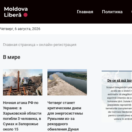
Главная
Политика
Четверг, 6 августа, 2026
Главная страница
»
онлайн-регистрация
В мире
Ночная атака РФ по
Четверг станет
Украине: в
критическим днем
Харьковской области
для энергосистемы
погибли 3 человека, в
Румынии из-за
Сумах и Запорожье
рекордного
около 15
обмеления Дуная