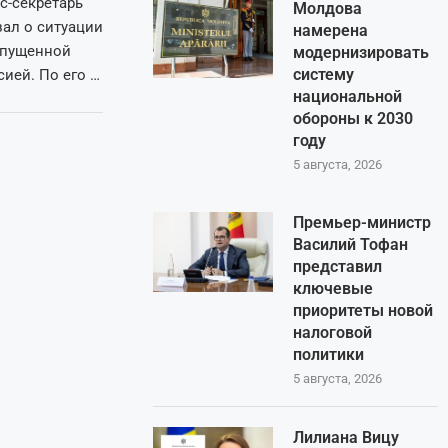
с-секретарь
Молдова
зал о ситуации
намерена
апущенной
модернизировать
систему
ией. По его …
национальной
обороны к 2030
году
5 августа, 2026
Премьер-министр
Василий Тофан
представил
ключевые
приоритеты новой
налоговой
политики
5 августа, 2026
Лилиана Вицу