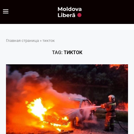
Главная страница
»
тикток
TAG:
ТИКТОК