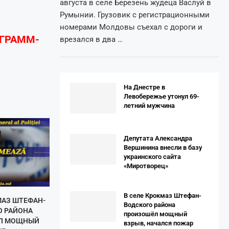
августа в селе Березень жудеца Васлуй в
Румынии. Грузовик с регистрационными
номерами Молдовы съехал с дороги и
ЕГРАММ-
врезался в два …
На Днестре в
Левобережье утонул 69-
летний мужчина
Депутата Александра
Вершинина внесли в базу
украинского сайта
«Миротворец»
В селе Крокмаз Штефан-
МАЗ ШТЕФАН-
Водского района
О РАЙОНА
произошёл мощный
Л МОЩНЫЙ
взрыв, начался пожар