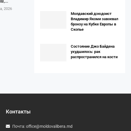
В,...
а, 2026
Молдавский дзюдоист
Владимир Якоми завоевал
бронзу на Кубке Европы в
Скопье
Состояние Джо Байдена
ухудшилось: рак
распространился на кости
Контакты
Почта:
office@moldovalibera.md