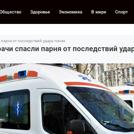
Общество
Здоровье
Экономика
В мире
Спорт
 парня от последствий удара током
рачи спасли парня от последствий уда