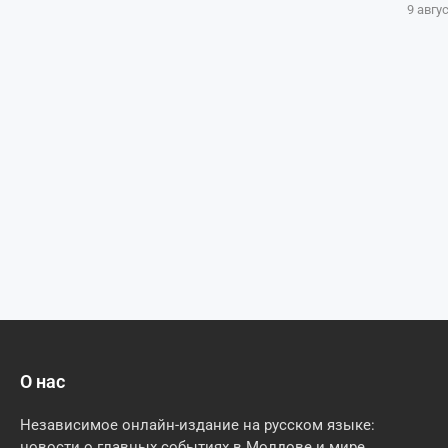
9 авгу
О нас
Независимое онлайн-издание на русском языке:
новости о главных событиях в Молдове и мире.