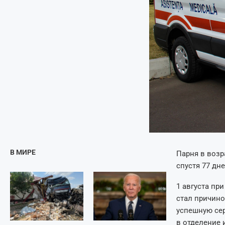
В МИРЕ
Парня в возра
спустя 77 дн
1 августа пр
стал причино
успешную се
в отделение 