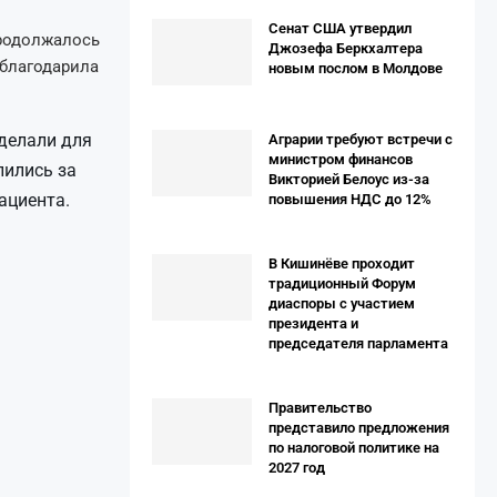
Сенат США утвердил
продолжалось
Джозефа Беркхалтера
облагодарила
новым послом в Молдове
сделали для
Аграрии требуют встречи с
министром финансов
лились за
Викторией Белоус из-за
ациента.
повышения НДС до 12%
В Кишинёве проходит
традиционный Форум
диаспоры с участием
президента и
председателя парламента
Правительство
представило предложения
по налоговой политике на
2027 год