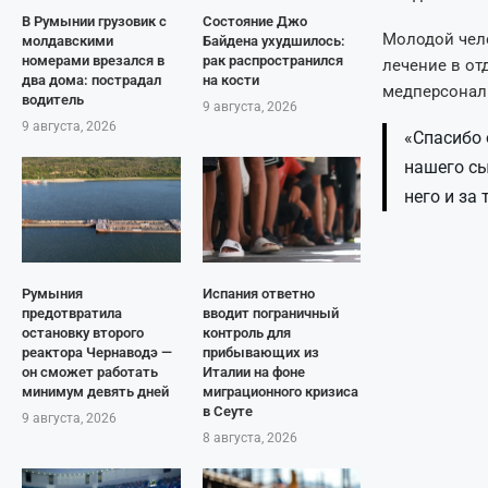
В Румынии грузовик с
Состояние Джо
Молодой чело
молдавскими
Байдена ухудшилось:
номерами врезался в
рак распространился
лечение в от
два дома: пострадал
на кости
медперсонал
водитель
9 августа, 2026
9 августа, 2026
«Спасибо 
нашего сы
него и за
Румыния
Испания ответно
предотвратила
вводит пограничный
остановку второго
контроль для
реактора Чернаводэ —
прибывающих из
он сможет работать
Италии на фоне
минимум девять дней
миграционного кризиса
в Сеуте
9 августа, 2026
8 августа, 2026