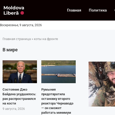
Главная
Политика
Воскресенье, 9 августа, 2026
Главная страница
»
коты на фронте
В мире
Состояние Джо
Румыния
Байдена ухудшилось:
предотвратила
рак распространился
остановку второго
на кости
реактора Чернаводэ
— он сможет
9 августа, 2026
работать минимум