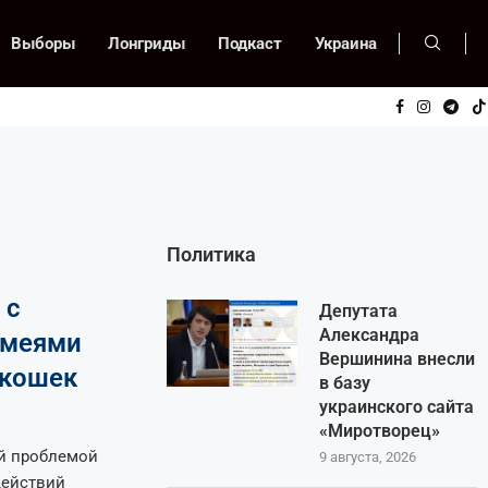
Выборы
Лонгриды
Подкаст
Украина
Политика
 с
Депутата
Александра
змеями
Вершинина внесли
 кошек
в базу
украинского сайта
«Миротворец»
й проблемой
9 августа, 2026
действий