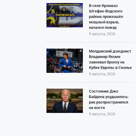
В селе Крокмаз
Штефан-Водского
района произошёл
мощный взрыв,
начался пожар
9 августа, 2026
Молдавский дзюдоист
Владимир Якоми
завоевал бронзу на
Кубке Европы в Скопье
9 августа, 2026
Состояние Джо
Байдена ухудшилось:
рак распространился
на кости
9 августа, 2026