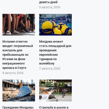
девять дней
9 августа, 2026
Испания ответно
Молдова может
вводит пограничный
стать площадкой для
контроль для
проведения
прибывающих из
европейских
Италии на фоне
турниров по
миграционного
волейболу
кризиса в Сеуте
7 августа, 2026
8 августа, 2026
Гражданин Молдовы
Стрельба в школе в