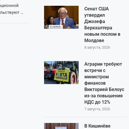
пационной
Сенат США
ельствуют …
утвердил
Джозефа
Беркхалтера
новым послом в
Молдове
8 августа, 2026
Аграрии требуют
встречи с
министром
финансов
Викторией Белоус
из-за повышения
НДС до 12%
7 августа, 2026
В Кишинёве