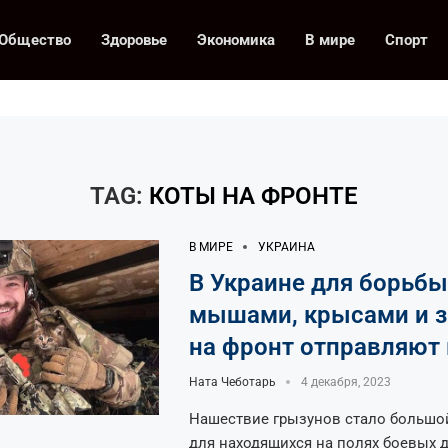
Общество
Здоровье
Экономика
В мире
Спорт
TAG:
КОТЫ НА ФРОНТЕ
В МИРЕ
УКРАИНА
В Украине для борьбы
мышами, крысами и 
на фронт отправляют
Ната Чеботарь
4 декабря, 2023
Нашествие грызунов стало большо
для находящихся на полях боевых 